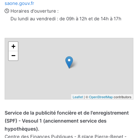
e-
web
saone.gouv.fr
mail
Horaires d'ouverture :
Du lundi au vendredi : de 09h à 12h et de 14h à 17h
+
−
Leaflet
| ©
OpenStreetMap
contributors
Service de la publicité foncière et de l'enregistrement
(SPF) - Vesoul 1 (anciennement service des
hypothèques).
Centre des Finances Publiques - 8 place Pierre-Renet -