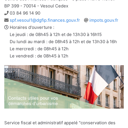
BP 399 - 70014 - Vesoul Cedex
Téléphone
03 84 96 14 90
Adresse
Site
spf.vesoul1@dgfip.finances.gouv.fr
impots.gouv.fr
e-
web
Horaires d'ouverture :
mail
Le jeudi : de 08h45 à 12h et de 13h30 à 16h15
Du lundi au mardi : de 08h45 à 12h et de 13h30 à 16h
Le mercredi : de 08h45 à 12h
Le vendredi : de 08h45 à 12h
Service fiscal et administratif appelé "conservation des