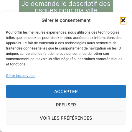
Je demande le descriptif des
risques pour ma ville
Gérer le consentement
Pour offrir les meilleures expériences, nous utilisons des technologies
telles que les cookies pour stocker et/ou accéder aux informations des
appareils. Le fait de consentir à ces technologies nous permettra de
Le risque Radon
traiter des données telles que le comportement de navigation ou les ID
uniques sur ce site. Le fait de ne pas consentir ou de retirer son
La commune de Montjustin-et-Velotte se trouve
consentement peut avoir un effet négatif sur certaines caractéristiques
et fonctions.
dans une zone de
concentration de radon de 1
,
ce qui est considéré comme
faible
.
Gérer les services
Il existe également, dans certaines communes françaises,
ACCEPTER
une
concentration en radon qui peut être importante
. Le
radon est un gaz radioactif issu de la désintégration du
REFUSER
radium et de l'uranium, deux éléments qui se trouvent
dans le sol et les roches. L'Institut de Radioprotection et de
VOIR LES PRÉFÉRENCES
Sûreté Nucléaire, à la demande de l'Autorité de Sûreté
Nucléaire, a donc classé les communes françaises en