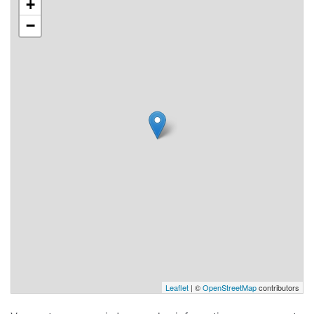
+
−
Leaflet
| ©
OpenStreetMap
contributors