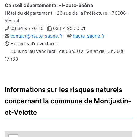
Conseil départemental - Haute-Saône
Hôtel du département - 23 rue de la Préfecture - 70006 -
Vesoul
Téléphone
Télécopie
03 84 95 70 70
03 84 95 70 01
Adresse
Site
contact@haute-saone.fr
haute-saone.fr
e-
web
Horaires d'ouverture :
mail
Du lundi au vendredi : de 08h30 à 12h et de 13h30 à
17h30
Informations sur les risques naturels
concernant la commune de Montjustin-
et-Velotte