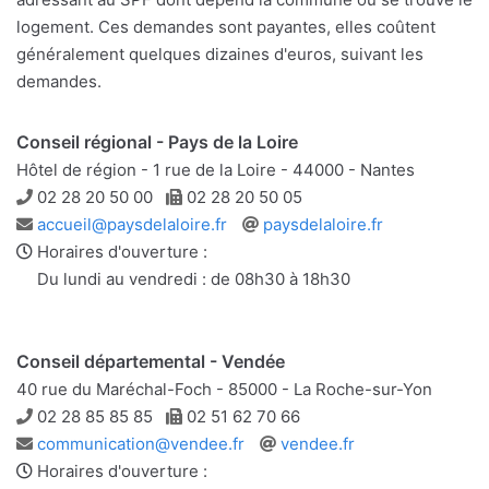
logement. Ces demandes sont payantes, elles coûtent
généralement quelques dizaines d'euros, suivant les
demandes.
Conseil régional - Pays de la Loire
Hôtel de région - 1 rue de la Loire - 44000 - Nantes
Téléphone
Télécopie
02 28 20 50 00
02 28 20 50 05
Adresse
Site
accueil@paysdelaloire.fr
paysdelaloire.fr
e-
web
Horaires d'ouverture :
mail
Du lundi au vendredi : de 08h30 à 18h30
Conseil départemental - Vendée
40 rue du Maréchal-Foch - 85000 - La Roche-sur-Yon
Téléphone
Télécopie
02 28 85 85 85
02 51 62 70 66
Adresse
Site
communication@vendee.fr
vendee.fr
e-
web
Horaires d'ouverture :