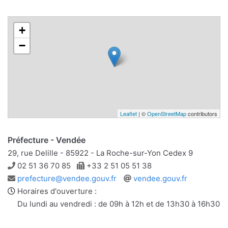
+
−
Leaflet
| ©
OpenStreetMap
contributors
Préfecture - Vendée
29, rue Delille - 85922 - La Roche-sur-Yon Cedex 9
Téléphone
Télécopie
02 51 36 70 85
+33 2 51 05 51 38
Adresse
Site
prefecture@vendee.gouv.fr
vendee.gouv.fr
e-
web
Horaires d'ouverture :
mail
Du lundi au vendredi : de 09h à 12h et de 13h30 à 16h30