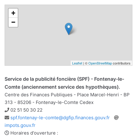
+
−
Leaflet
| ©
OpenStreetMap
contributors
Service de la publicité foncière (SPF) - Fontenay-le-
Comte (anciennement service des hypothèques).
Centre des Finances Publiques - Place Marcel-Henri - BP
313 - 85206 - Fontenay-le-Comte Cedex
Téléphone
02 51 50 30 22
Adresse
Site
spf.fontenay-le-comte@dgfip.finances.gouv.fr
e-
web
impots.gouv.fr
mail
Horaires d'ouverture :