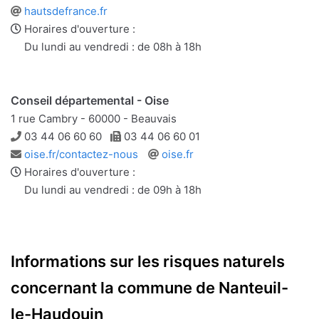
Site
hautsdefrance.fr
web
Horaires d'ouverture :
Du lundi au vendredi : de 08h à 18h
Conseil départemental - Oise
1 rue Cambry - 60000 - Beauvais
Téléphone
Télécopie
03 44 06 60 60
03 44 06 60 01
Adresse
Site
oise.fr/contactez-nous
oise.fr
e-
web
Horaires d'ouverture :
mail
Du lundi au vendredi : de 09h à 18h
Informations sur les risques naturels
concernant la commune de Nanteuil-
le-Haudouin