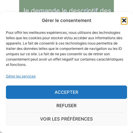
Je demande le descriptif des
risques pour ma ville
Gérer le consentement
Pour offrir les meilleures expériences, nous utilisons des technologies
telles que les cookies pour stocker et/ou accéder aux informations des
appareils. Le fait de consentir à ces technologies nous permettra de
traiter des données telles que le comportement de navigation ou les ID
Le risque Radon
uniques sur ce site. Le fait de ne pas consentir ou de retirer son
consentement peut avoir un effet négatif sur certaines caractéristiques
et fonctions.
La commune de Nanteuil-le-Haudouin se trouve
dans une zone de
concentration de radon de 1
,
Gérer les services
ce qui est considéré comme
faible
.
ACCEPTER
Le
radon
est un gaz radioactif issu de la désintégration du
radium et de l'uranium, deux éléments présents dans le sol
REFUSER
et les roches. On trouve des taux importants de radon
dans l'air sur le territoire français. C'est pourquoi l'ISRN
VOIR LES PRÉFÉRENCES
(Institut de Radioprotection et de Sûreté Nucléaire), à la
demande de l'Autorité de Sûreté Nucléaire, a classé les