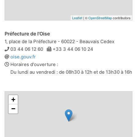
Leaflet
| ©
OpenStreetMap
contributors
Préfecture de l'Oise
1, place de la Préfecture - 60022 - Beauvais Cedex
Téléphone
Télécopie
03 44 06 12 60
+33 3 44 06 10 24
Site
oise.gouv.fr
web
Horaires d'ouverture :
Du lundi au vendredi : de 08h30 à 12h et de 13h30 à 16h
+
−