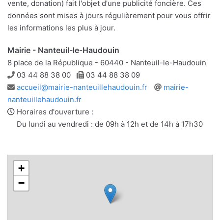
vente, donation) fait l'objet d'une publicité foncière. Ces
données sont mises à jours régulièrement pour vous offrir
les informations les plus à jour.
Mairie - Nanteuil-le-Haudouin
8 place de la République - 60440 - Nanteuil-le-Haudouin
Téléphone
Télécopie
03 44 88 38 00
03 44 88 38 09
Adresse
Site
accueil@mairie-nanteuillehaudouin.fr
mairie-
e-
web
nanteuillehaudouin.fr
mail
Horaires d'ouverture :
Du lundi au vendredi : de 09h à 12h et de 14h à 17h30
+
−