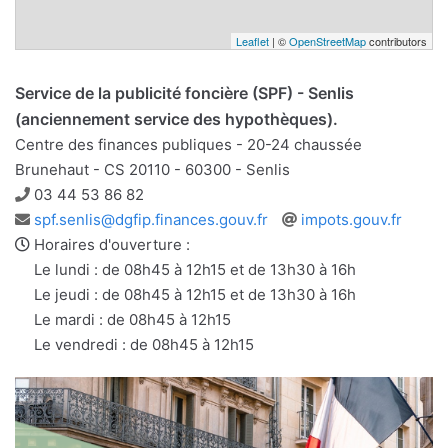
Leaflet
| ©
OpenStreetMap
contributors
Service de la publicité foncière (SPF) - Senlis
(anciennement service des hypothèques).
Centre des finances publiques - 20-24 chaussée
Brunehaut - CS 20110 - 60300 - Senlis
Téléphone
03 44 53 86 82
Adresse
Site
spf.senlis@dgfip.finances.gouv.fr
impots.gouv.fr
e-
web
Horaires d'ouverture :
mail
Le lundi : de 08h45 à 12h15 et de 13h30 à 16h
Le jeudi : de 08h45 à 12h15 et de 13h30 à 16h
Le mardi : de 08h45 à 12h15
Le vendredi : de 08h45 à 12h15