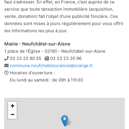
faut s'adresser. En effet, en France, c'est auprès de ce
service que toute tansaction immobilière (acquisition,
vente, donation) fait l'objet d'une publicité foncière. Ces
données sont mises à jours régulièrement pour vous offrir
les informations les plus à jour.
Mairie - Neufchâtel-sur-Aisne
1 place de l'Église - 02190 - Neufchâtel-sur-Aisne
Téléphone
Télécopie
03 23 23 80 55
03 23 23 20 96
Adresse
commune.neufchatelsuraisne@orange.fr
e-
Horaires d'ouverture :
mail
Du lundi au samedi : de 09h à 11h30
+
−