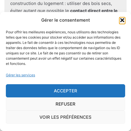
construction du logement : utiliser des bois secs,
éviter autant que possible le
contact direct entre le
bois et le sol
, s'assurer de l'étanchéité des façades et
Gérer le consentement
toitures, prévoir des aérations en sous-sol.
Pour offrir les meilleures expériences, nous utilisons des technologies
telles que les cookies pour stocker et/ou accéder aux informations des
appareils. Le fait de consentir à ces technologies nous permettra de
traiter des données telles que le comportement de navigation ou les ID
uniques sur ce site. Le fait de ne pas consentir ou de retirer son
Je demande le descriptif des
consentement peut avoir un effet négatif sur certaines caractéristiques
risques pour ma ville
et fonctions.
Gérer les services
ACCEPTER
Le risque Radon
REFUSER
La commune de Neufchâtel-sur-Aisne se trouve
VOIR LES PRÉFÉRENCES
dans une zone de
concentration de radon de 1
,
ce qui est considéré comme
faible
.