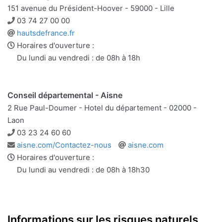
151 avenue du Président-Hoover - 59000 - Lille
Téléphone
03 74 27 00 00
Site
hautsdefrance.fr
web
Horaires d'ouverture :
Du lundi au vendredi : de 08h à 18h
Conseil départemental - Aisne
2 Rue Paul-Doumer - Hotel du département - 02000 -
Laon
Téléphone
03 23 24 60 60
Adresse
Site
aisne.com/Contactez-nous
aisne.com
e-
web
Horaires d'ouverture :
mail
Du lundi au vendredi : de 08h à 18h30
Informations sur les risques naturels