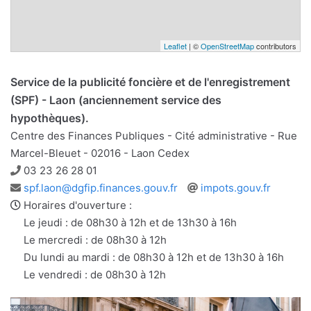
Leaflet
| ©
OpenStreetMap
contributors
Service de la publicité foncière et de l'enregistrement
(SPF) - Laon (anciennement service des
hypothèques).
Centre des Finances Publiques - Cité administrative - Rue
Marcel-Bleuet - 02016 - Laon Cedex
Téléphone
03 23 26 28 01
Adresse
Site
spf.laon@dgfip.finances.gouv.fr
impots.gouv.fr
e-
web
Horaires d'ouverture :
mail
Le jeudi : de 08h30 à 12h et de 13h30 à 16h
Le mercredi : de 08h30 à 12h
Du lundi au mardi : de 08h30 à 12h et de 13h30 à 16h
Le vendredi : de 08h30 à 12h