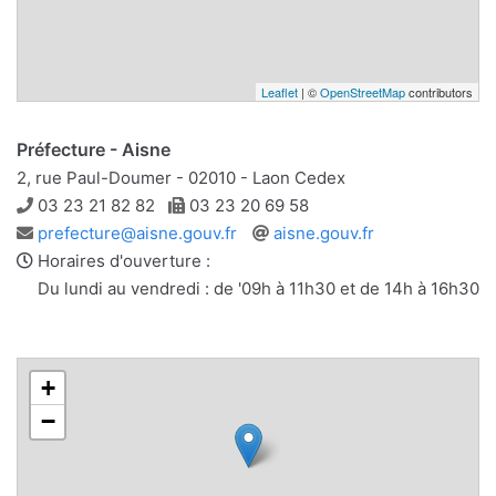
Leaflet
| ©
OpenStreetMap
contributors
Préfecture - Aisne
2, rue Paul-Doumer - 02010 - Laon Cedex
Téléphone
Télécopie
03 23 21 82 82
03 23 20 69 58
Adresse
Site
prefecture@aisne.gouv.fr
aisne.gouv.fr
e-
web
Horaires d'ouverture :
mail
Du lundi au vendredi : de '09h à 11h30 et de 14h à 16h30
+
−