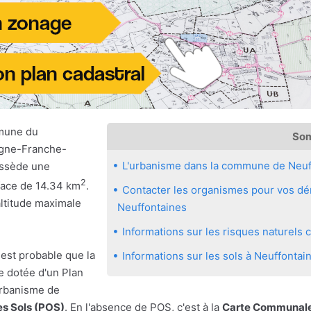
mune du
So
ogne-Franche-
L'urbanisme dans la commune de Neuf
ossède une
2
rface de 14.34 km
.
Contacter les organismes pour vos dé
altitude maximale
Neuffontaines
Informations sur les risques naturel
 est probable que la
Informations sur les sols à Neuffontai
 dotée d'un Plan
urbanisme de
es Sols (POS)
. En l'absence de POS, c'est à la
Carte Communale