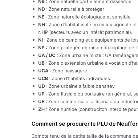
NB
: Zone natuelle partiellement desservie
ND
: Zone naturelle à protéger
NE
: Zone naturelle écologique et sensible
NH
: Zone d'habitat isolé en milieu agricole e
NHP (secteurs avec un intérêt patrimonial).
NI
: Zone de camping et d'équipements de lois
NP
: Zone protégée en raison du captage de l
UA / UC
: Zone urbaine mixte : UA (aménagemen
UB
: Zone d'extension urbaine à vocation d'ha
UCA
: Zone paysagère
UCB
: Zone d'habitats individuels.
UD
: Zone urbaine à faible densitév
UP
: Zone fluviale ou portuaire (en général, s
UE
: Zone commerciale, artisanale ou industrie
ZH
: Zone humide (construciton interdite pour
Comment se procurer le PLU de Neuffo
Compte tenu de la petite taille de la commune d