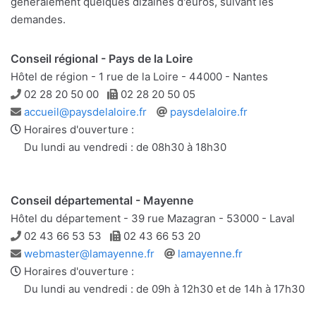
généralement quelques dizaines d'euros, suivant les
demandes.
Conseil régional - Pays de la Loire
Hôtel de région - 1 rue de la Loire - 44000 - Nantes
Téléphone
Télécopie
02 28 20 50 00
02 28 20 50 05
Adresse
Site
accueil@paysdelaloire.fr
paysdelaloire.fr
e-
web
Horaires d'ouverture :
mail
Du lundi au vendredi : de 08h30 à 18h30
Conseil départemental - Mayenne
Hôtel du département - 39 rue Mazagran - 53000 - Laval
Téléphone
Télécopie
02 43 66 53 53
02 43 66 53 20
Adresse
Site
webmaster@lamayenne.fr
lamayenne.fr
e-
web
Horaires d'ouverture :
mail
Du lundi au vendredi : de 09h à 12h30 et de 14h à 17h30