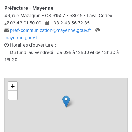
Préfecture - Mayenne
46, rue Mazagran - CS 91507 - 53015 - Laval Cedex
Téléphone
Télécopie
02 43 01 50 00
+33 2 43 56 72 85
Adresse
Site
pref-communication@mayenne.gouv.fr
e-
web
mayenne.gouv.fr
mail
Horaires d'ouverture :
Du lundi au vendredi : de 09h à 12h30 et de 13h30 à
16h30
+
−