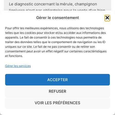
Le diagnostic concernant la mérule, champignon
lignivore n'est pas obligatoire pour la vente d'un bien
immobilier hormis dans 20 communes du Finistère
Gérer le consentement
.Cependant, il est préférable d'être particulièrement
Pour offrir les meilleures expériences, nous utilisons des technologies
vigilant car des chantiers de champignons lignivores
telles que les cookies pour stocker et/ou accéder aux informations des
existent dans de nombreuses communes partout en
appareils. Le fait de consentir à ces technologies nous permettra de
France, en particulier dans le Finistère ou à Paris.
traiter des données telles que le comportement de navigation ou les ID
uniques sur ce site. Le fait de ne pas consentir ou de retirer son
consentement peut avoir un effet négatif sur certaines caractéristiques
Pour se prémunir autant que possible d'éventuelles
et fonctions.
nuisances dues aux mérules lors de la construction
Gérer les services
du logement, il convient de respecter certaines
règles comme l'utilisation des bois secs, le fait
ACCEPTER
d'éviter autant que possible le
contact direct entre
le bois et le sol
, de s'assurer de l'étanchéité des
REFUSER
façades et toitures, de prévoir des aérations en
sous-sol.
VOIR LES PRÉFÉRENCES