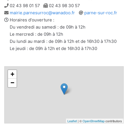
Téléphone
Télécopie
02 43 98 01 57
02 43 98 30 57
Adresse
Site
mairie.parnesurroc@wanadoo.fr
parne-sur-roc.fr
e-
web
Horaires d'ouverture :
mail
Du vendredi au samedi : de 09h à 12h
Le mercredi : de 09h à 12h
Du lundi au mardi : de 09h à 12h et de 16h30 à 17h30
Le jeudi : de 09h à 12h et de 16h30 à 17h30
+
−
Leaflet
| ©
OpenStreetMap
contributors