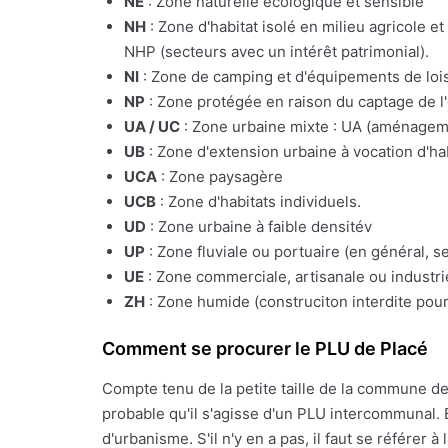
NE
: Zone naturelle écologique et sensible
NH
: Zone d'habitat isolé en milieu agricole e
NHP (secteurs avec un intérêt patrimonial).
NI
: Zone de camping et d'équipements de lois
NP
: Zone protégée en raison du captage de l
UA / UC
: Zone urbaine mixte : UA (aménagemen
UB
: Zone d'extension urbaine à vocation d'ha
UCA
: Zone paysagère
UCB
: Zone d'habitats individuels.
UD
: Zone urbaine à faible densitév
UP
: Zone fluviale ou portuaire (en général, s
UE
: Zone commerciale, artisanale ou industrie
ZH
: Zone humide (construciton interdite pour
Comment se procurer le PLU de Placé
Compte tenu de la petite taille de la commune d
probable qu'il s'agisse d'un PLU intercommunal. 
d'urbanisme. S'il n'y en a pas, il faut se référe