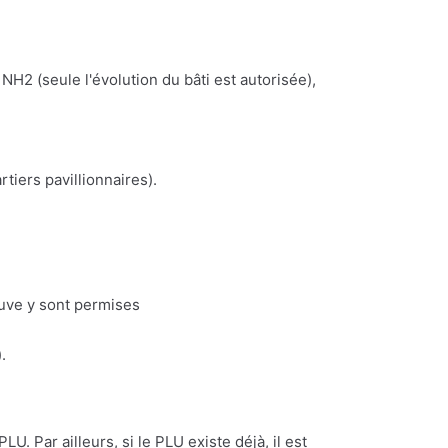
NH2 (seule l'évolution du bâti est autorisée),
iers pavillionnaires).
euve y sont permises
.
U. Par ailleurs, si le PLU existe déjà, il est