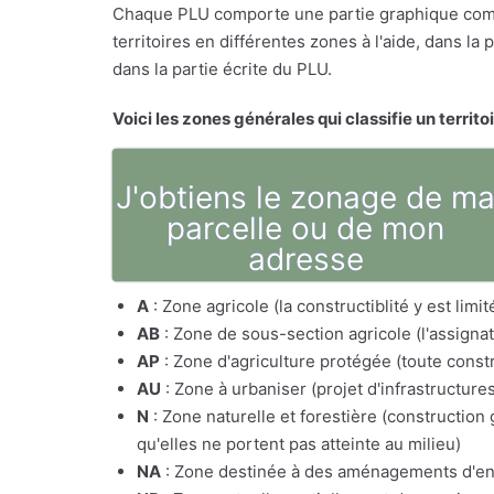
Chaque PLU comporte une partie graphique comp
territoires en différentes zones à l'aide, dans l
dans la partie écrite du PLU.
Voici les zones générales qui classifie un territo
J'obtiens le zonage de m
parcelle ou de mon
adresse
A
: Zone agricole (la constructiblité y est lim
AB
: Zone de sous-section agricole (l'assig
AP
: Zone d'agriculture protégée (toute constr
AU
: Zone à urbaniser (projet d'infrastructure
N
: Zone naturelle et forestière (constructio
qu'elles ne portent pas atteinte au milieu)
NA
: Zone destinée à des aménagements d'e