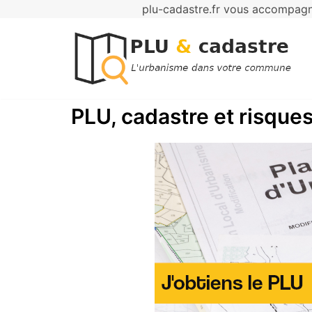
plu-cadastre.fr vous accompagne
Aller
au
contenu
PLU, cadastre et risques 