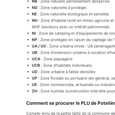
NB
: Zone natuelle partiellement desservie
ND
: Zone naturelle à protéger
NE
: Zone naturelle écologique et sensible
NH
: Zone d'habitat isolé en milieu agricole e
NHP (secteurs avec un intérêt patrimonial).
NI
: Zone de camping et d'équipements de lois
NP
: Zone protégée en raison du captage de l
UA / UC
: Zone urbaine mixte : UA (aménagemen
UB
: Zone d'extension urbaine à vocation d'ha
UCA
: Zone paysagère
UCB
: Zone d'habitats individuels.
UD
: Zone urbaine à faible densitév
UP
: Zone fluviale ou portuaire (en général, s
UE
: Zone commerciale, artisanale ou industrie
ZH
: Zone humide (construciton interdite pour
Comment se procurer le PLU de Poteliè
Compte tenu de la petite taille de la commune d