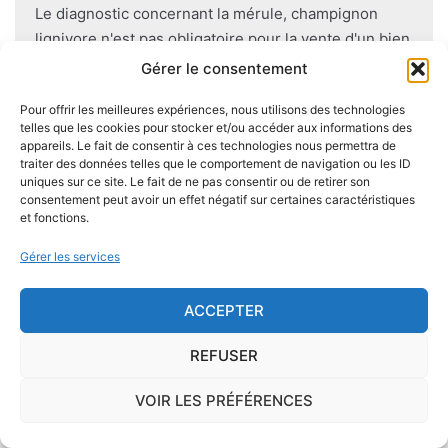
Le diagnostic concernant la mérule, champignon
lignivore n'est pas obligatoire pour la vente d'un bien
immobilier hormis dans 20 communes du Finistère
Gérer le consentement
.Cependant, il est préférable d'être particulièrement
Pour offrir les meilleures expériences, nous utilisons des technologies
vigilant car des chantiers de champignons lignivores
telles que les cookies pour stocker et/ou accéder aux informations des
existent dans de nombreuses communes partout en
appareils. Le fait de consentir à ces technologies nous permettra de
France, en particulier dans le Finistère ou à Paris.
traiter des données telles que le comportement de navigation ou les ID
uniques sur ce site. Le fait de ne pas consentir ou de retirer son
consentement peut avoir un effet négatif sur certaines caractéristiques
Pour se prémunir autant que possible d'éventuelles
et fonctions.
nuisances dues aux mérules lors de la construction
Gérer les services
du logement, il convient de respecter certaines
règles comme l'utilisation des bois secs, le fait
ACCEPTER
d'éviter autant que possible le
contact direct entre
le bois et le sol
, de s'assurer de l'étanchéité des
REFUSER
façades et toitures, de prévoir des aérations en
sous-sol.
VOIR LES PRÉFÉRENCES