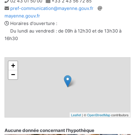
Téléphone
Télécopie
02 43 01 50 00
+33 2 43 56 72 85
Adresse
Site
pref-communication@mayenne.gouv.fr
e-
web
mayenne.gouv.fr
mail
Horaires d'ouverture :
Du lundi au vendredi : de 09h à 12h30 et de 13h30 à
16h30
+
−
Leaflet
| ©
OpenStreetMap
contributors
Aucune donnée concernant l'hypothèque