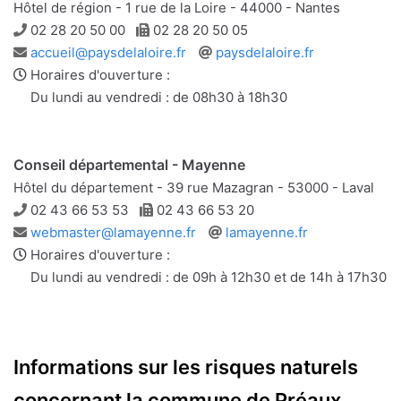
Hôtel de région - 1 rue de la Loire - 44000 - Nantes
Téléphone
Télécopie
02 28 20 50 00
02 28 20 50 05
Adresse
Site
accueil@paysdelaloire.fr
paysdelaloire.fr
e-
web
Horaires d'ouverture :
mail
Du lundi au vendredi : de 08h30 à 18h30
Conseil départemental - Mayenne
Hôtel du département - 39 rue Mazagran - 53000 - Laval
Téléphone
Télécopie
02 43 66 53 53
02 43 66 53 20
Adresse
Site
webmaster@lamayenne.fr
lamayenne.fr
e-
web
Horaires d'ouverture :
mail
Du lundi au vendredi : de 09h à 12h30 et de 14h à 17h30
Informations sur les risques naturels
concernant la commune de Préaux