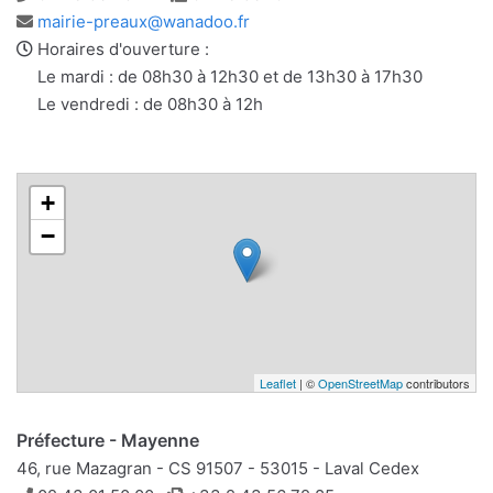
Adresse
mairie-preaux@wanadoo.fr
e-
Horaires d'ouverture :
mail
Le mardi : de 08h30 à 12h30 et de 13h30 à 17h30
Le vendredi : de 08h30 à 12h
+
−
Leaflet
| ©
OpenStreetMap
contributors
Préfecture - Mayenne
46, rue Mazagran - CS 91507 - 53015 - Laval Cedex