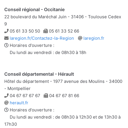
Conseil régional - Occitanie
22 boulevard du Maréchal Juin - 31406 - Toulouse Cedex
9
Téléphone
Télécopie
05 61 33 50 50
05 61 33 52 66
Adresse
Site
laregion.fr/Contactez-la-Region
laregion.fr
e-
web
Horaires d'ouverture :
mail
Du lundi au vendredi : de 08h30 à 18h
Conseil départemental - Hérault
Hôtel du département - 1977 avenue des Moulins - 34000
- Montpellier
Téléphone
Télécopie
04 67 67 67 67
04 67 67 81 66
Site
herault.fr
web
Horaires d'ouverture :
Du lundi au vendredi : de 08h30 à 12h30 et de 13h30 à
17h30