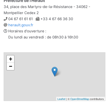
Préfecture de l'Hérault
34, place des Martyrs-de-la-Résistance - 34062 -
Montpellier Cedex 2
Téléphone
Télécopie
04 67 61 61 61
+33 4 67 66 36 30
Site
herault.gouv.fr
web
Horaires d'ouverture :
Du lundi au vendredi : de 08h30 à 16h30
+
−
Leaflet
| ©
OpenStreetMap
contributors