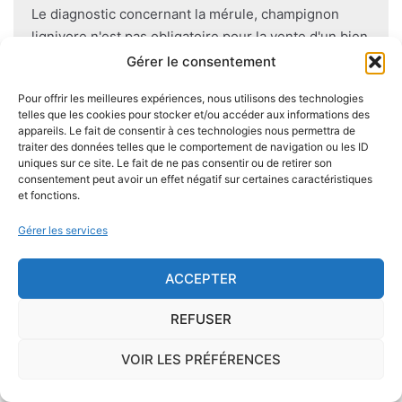
Le diagnostic concernant la mérule, champignon
lignivore n'est pas obligatoire pour la vente d'un bien
immobilier hormis dans 20 communes du Finistère
Gérer le consentement
.Cependant, il est préférable d'être particulièrement
Pour offrir les meilleures expériences, nous utilisons des technologies
vigilant car des chantiers de champignons lignivores
telles que les cookies pour stocker et/ou accéder aux informations des
existent dans de nombreuses communes partout en
appareils. Le fait de consentir à ces technologies nous permettra de
France, en particulier dans le Finistère ou à Paris.
traiter des données telles que le comportement de navigation ou les ID
uniques sur ce site. Le fait de ne pas consentir ou de retirer son
consentement peut avoir un effet négatif sur certaines caractéristiques
Pour se prémunir autant que possible d'éventuelles
et fonctions.
nuisances dues aux mérules lors de la construction
Gérer les services
du logement, il convient de respecter certaines
règles comme l'utilisation des bois secs, le fait
ACCEPTER
d'éviter autant que possible le
contact direct entre
le bois et le sol
, de s'assurer de l'étanchéité des
REFUSER
façades et toitures, de prévoir des aérations en
sous-sol.
VOIR LES PRÉFÉRENCES