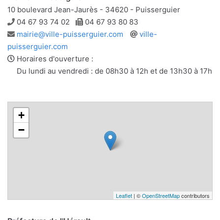
10 boulevard Jean-Jaurès - 34620 - Puisserguier
Téléphone
Télécopie
04 67 93 74 02
04 67 93 80 83
Adresse
Site
mairie@ville-puisserguier.com
ville-
e-
web
puisserguier.com
mail
Horaires d'ouverture :
Du lundi au vendredi : de 08h30 à 12h et de 13h30 à 17h
+
−
Leaflet
| ©
OpenStreetMap
contributors