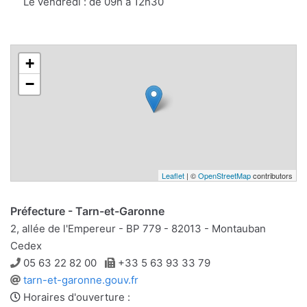
mail
Le vendredi : de 09h à 12h30
+
−
Leaflet
| ©
OpenStreetMap
contributors
Préfecture - Tarn-et-Garonne
2, allée de l'Empereur - BP 779 - 82013 - Montauban
Cedex
Téléphone
Télécopie
05 63 22 82 00
+33 5 63 93 33 79
Site
tarn-et-garonne.gouv.fr
web
Horaires d'ouverture :