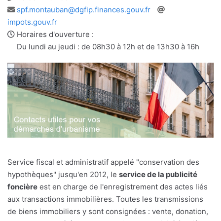
Adresse
Site
spf.montauban@dgfip.finances.gouv.fr
e-
web
impots.gouv.fr
mail
Horaires d'ouverture :
Du lundi au jeudi : de 08h30 à 12h et de 13h30 à 16h
Service fiscal et administratif appelé "conservation des
hypothèques" jusqu'en 2012, le
service de la publicité
foncière
est en charge de l'enregistrement des actes liés
aux transactions immobilières. Toutes les transmissions
de biens immobiliers y sont consignées : vente, donation,