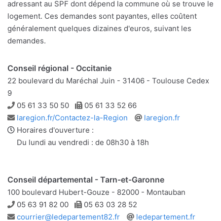
adressant au SPF dont dépend la commune où se trouve le
logement. Ces demandes sont payantes, elles coûtent
généralement quelques dizaines d'euros, suivant les
demandes.
Conseil régional - Occitanie
22 boulevard du Maréchal Juin - 31406 - Toulouse Cedex
9
Téléphone
Télécopie
05 61 33 50 50
05 61 33 52 66
Adresse
Site
laregion.fr/Contactez-la-Region
laregion.fr
e-
web
Horaires d'ouverture :
mail
Du lundi au vendredi : de 08h30 à 18h
Conseil départemental - Tarn-et-Garonne
100 boulevard Hubert-Gouze - 82000 - Montauban
Téléphone
Télécopie
05 63 91 82 00
05 63 03 28 52
Adresse
Site
courrier@ledepartement82.fr
ledepartement.fr