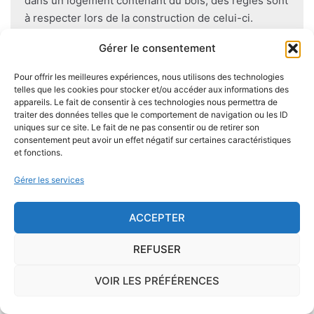
dans un logement contenant du bois, des règles sont
à respecter lors de la construction de celui-ci.
Utiliser des bois secs, éviter autant que possible le
Gérer le consentement
contact direct entre le bois et le sol
, s'assurer de
l'étanchéité des façades et toitures ou encore
Pour offrir les meilleures expériences, nous utilisons des technologies
prévoir des aérations en sous-sol limitent les risques
telles que les cookies pour stocker et/ou accéder aux informations des
appareils. Le fait de consentir à ces technologies nous permettra de
majeurs d'apparition de champignons lignivores.
traiter des données telles que le comportement de navigation ou les ID
uniques sur ce site. Le fait de ne pas consentir ou de retirer son
consentement peut avoir un effet négatif sur certaines caractéristiques
et fonctions.
Je demande le descriptif des
Gérer les services
risques pour ma ville
ACCEPTER
REFUSER
VOIR LES PRÉFÉRENCES
Le risque Radon
La commune de Puygaillard-de-Lomagne se