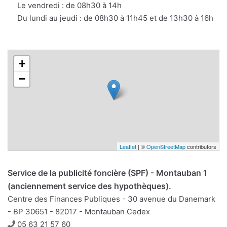
Le vendredi : de 08h30 à 14h
Du lundi au jeudi : de 08h30 à 11h45 et de 13h30 à 16h
+
−
Leaflet
| ©
OpenStreetMap
contributors
Service de la publicité foncière (SPF) - Montauban 1
(anciennement service des hypothèques).
Centre des Finances Publiques - 30 avenue du Danemark
- BP 30651 - 82017 - Montauban Cedex
Téléphone
05 63 21 57 60