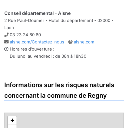
Conseil départemental - Aisne
2 Rue Paul-Doumer - Hotel du département - 02000 -
Laon
Téléphone
03 23 24 60 60
Adresse
Site
aisne.com/Contactez-nous
aisne.com
e-
web
Horaires d'ouverture :
mail
Du lundi au vendredi : de 08h à 18h30
Informations sur les risques naturels
concernant la commune de Regny
+