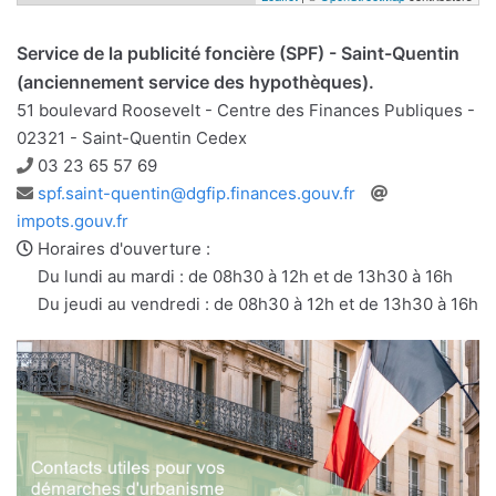
Service de la publicité foncière (SPF) - Saint-Quentin
(anciennement service des hypothèques).
51 boulevard Roosevelt - Centre des Finances Publiques -
02321 - Saint-Quentin Cedex
Téléphone
03 23 65 57 69
Adresse
Site
spf.saint-quentin@dgfip.finances.gouv.fr
e-
web
impots.gouv.fr
mail
Horaires d'ouverture :
Du lundi au mardi : de 08h30 à 12h et de 13h30 à 16h
Du jeudi au vendredi : de 08h30 à 12h et de 13h30 à 16h