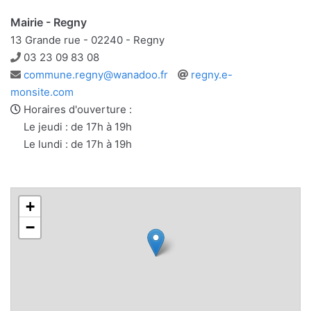
Mairie - Regny
13 Grande rue - 02240 - Regny
Téléphone
03 23 09 83 08
Adresse
Site
commune.regny@wanadoo.fr
regny.e-
e-
web
monsite.com
mail
Horaires d'ouverture :
Le jeudi : de 17h à 19h
Le lundi : de 17h à 19h
+
−