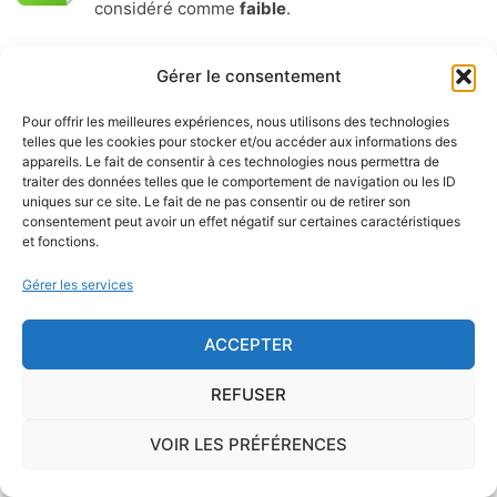
considéré comme
faible
.
Certains territoires français présentent une
concentration
Gérer le consentement
importante de radon
, gaz radioactif issu de la
désintégration du radium et de l'uranium, deux éléments
Pour offrir les meilleures expériences, nous utilisons des technologies
telles que les cookies pour stocker et/ou accéder aux informations des
présents dans le sol et les roches. L'ISRN (Institut de
appareils. Le fait de consentir à ces technologies nous permettra de
Radioprotection et de Sûreté Nucléaire), à la demande de
traiter des données telles que le comportement de navigation ou les ID
l'Autorité de Sûreté Nucléaire, a cartographié le territoire
uniques sur ce site. Le fait de ne pas consentir ou de retirer son
consentement peut avoir un effet négatif sur certaines caractéristiques
français en délimitant trois types de communes de
et fonctions.
potentiel 1, 2 ou 3.
Gérer les services
Sur le long terme, ce gaz peut favoriser l'apparition du
cancer du poumon.
ACCEPTER
REFUSER
Présent essentiellement dans les sols mais également, en
concentration moindre, dans les matériaux de construction
VOIR LES PRÉFÉRENCES
et l'eau de distribution, le radon peut s'infiltrer à l'intérieur
d'une habitation par le passage des canalisations, les vides