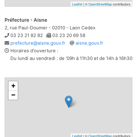
Leaflet
| ©
OpenStreetMap
contributors
Préfecture - Aisne
2, rue Paul-Doumer - 02010 - Laon Cedex
Téléphone
Télécopie
03 23 21 82 82
03 23 20 69 58
Adresse
Site
prefecture@aisne.gouv.fr
aisne.gouv.fr
e-
web
Horaires d'ouverture :
mail
Du lundi au vendredi : de '09h à 11h30 et de 14h à 16h30
+
−
Leaflet
| ©
OpenStreetMap
contributors