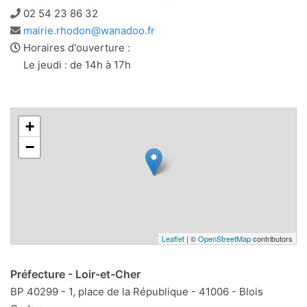
Téléphone
02 54 23 86 32
Adresse
mairie.rhodon@wanadoo.fr
e-
Horaires d'ouverture :
mail
Le jeudi : de 14h à 17h
+
−
Leaflet
| ©
OpenStreetMap
contributors
Préfecture - Loir-et-Cher
BP 40299 - 1, place de la République - 41006 - Blois