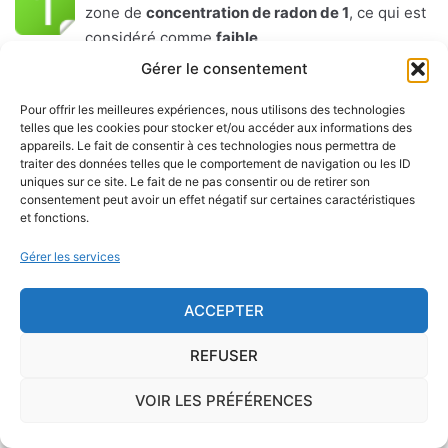
zone de
concentration de radon de 1
, ce qui est
considéré comme
faible
.
Gérer le consentement
Le
radon
est un gaz radioactif issu de la désintégration du
Pour offrir les meilleures expériences, nous utilisons des technologies
radium et de l'uranium, deux éléments présents dans le sol
telles que les cookies pour stocker et/ou accéder aux informations des
et les roches. On trouve des taux importants de radon
appareils. Le fait de consentir à ces technologies nous permettra de
dans l'air sur le territoire français. C'est pourquoi l'ISRN
traiter des données telles que le comportement de navigation ou les ID
uniques sur ce site. Le fait de ne pas consentir ou de retirer son
(Institut de Radioprotection et de Sûreté Nucléaire), à la
consentement peut avoir un effet négatif sur certaines caractéristiques
demande de l'Autorité de Sûreté Nucléaire, a classé les
et fonctions.
communes françaises en fonction de leur potentiel radon :
Gérer les services
1, 2 ou 3.
ACCEPTER
Inhalé régulièrement et sur le long terme, le radon est un
facteur d'apparition du cancer du poumon.
REFUSER
A partir des sols essentiellement (mais également, dans
VOIR LES PRÉFÉRENCES
une moindre mesure, à partir des matériaux de
construction et de l'eau de distribution) ce gaz peut