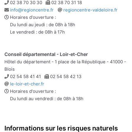
Téléphone
Télécopie
02 38 70 30 30
02 38 70 31 18
Adresse
Site
info@regioncentre.fr
regioncentre-valdeloire.fr
e-
web
Horaires d'ouverture :
mail
Du lundi au jeudi : de 08h à 18h
Le vendredi : de 08h à 17h
Conseil départemental - Loir-et-Cher
Hôtel du département - 1 place de la République - 41000 -
Blois
Téléphone
Télécopie
02 54 58 41 41
02 54 58 42 13
Site
le-loir-et-cher.fr
web
Horaires d'ouverture :
Du lundi au vendredi : de 08h à 18h
Informations sur les risques naturels