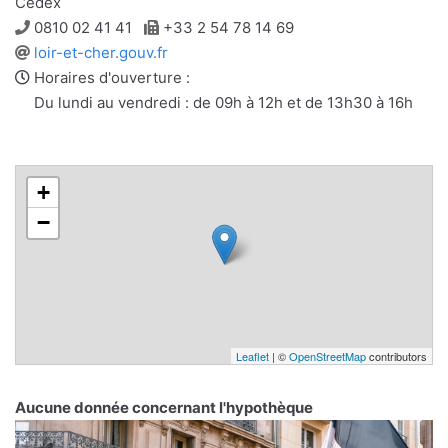
Cedex
Téléphone
Télécopie
0810 02 41 41
+33 2 54 78 14 69
Site
loir-et-cher.gouv.fr
web
Horaires d'ouverture :
Du lundi au vendredi : de 09h à 12h et de 13h30 à 16h
+
−
Leaflet
| ©
OpenStreetMap
contributors
Aucune donnée concernant l'hypothèque