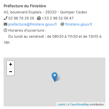
Préfecture du Finistère
42, boulevard Dupleix - 29320 - Quimper Cedex
Téléphone
Télécopie
02 98 76 29 29
+33 2 98 52 09 47
Adresse
Site
prefecture@finistere.gouv.fr
finistere.gouv.fr
e-
web
Horaires d'ouverture :
mail
Du lundi au vendredi : de 08h30 à 11h30 et de 13h15 à
16h
+
−
Leaflet
| ©
OpenStreetMap
contributors