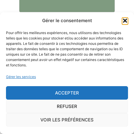
Gérer le consentement
Le risque Radon
Pour offrir les meilleures expériences, nous utilisons des technologies
telles que les cookies pour stocker et/ou accéder aux informations des
La commune de Roscanvel se trouve dans une
appareils. Le fait de consentir à ces technologies nous permettra de
traiter des données telles que le comportement de navigation ou les ID
zone de
concentration de radon de 2
, ce qui est
uniques sur ce site. Le fait de ne pas consentir ou de retirer son
considéré comme
modéré
.
consentement peut avoir un effet négatif sur certaines caractéristiques
et fonctions.
Certains territoires français présentent une
concentration
Gérer les services
importante de radon
, gaz radioactif issu de la
désintégration du radium et de l'uranium, deux éléments
ACCEPTER
présents dans le sol et les roches. L'ISRN (Institut de
Radioprotection et de Sûreté Nucléaire), à la demande de
REFUSER
l'Autorité de Sûreté Nucléaire, a cartographié le territoire
français en délimitant trois types de communes de
VOIR LES PRÉFÉRENCES
potentiel 1, 2 ou 3.