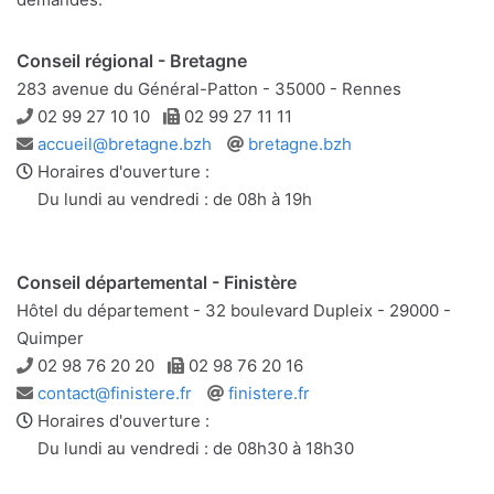
Conseil régional - Bretagne
283 avenue du Général-Patton - 35000 - Rennes
Téléphone
Télécopie
02 99 27 10 10
02 99 27 11 11
Adresse
Site
accueil@bretagne.bzh
bretagne.bzh
e-
web
Horaires d'ouverture :
mail
Du lundi au vendredi : de 08h à 19h
Conseil départemental - Finistère
Hôtel du département - 32 boulevard Dupleix - 29000 -
Quimper
Téléphone
Télécopie
02 98 76 20 20
02 98 76 20 16
Adresse
Site
contact@finistere.fr
finistere.fr
e-
web
Horaires d'ouverture :
mail
Du lundi au vendredi : de 08h30 à 18h30