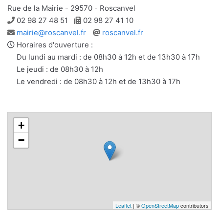
Rue de la Mairie - 29570 - Roscanvel
Téléphone
Télécopie
02 98 27 48 51
02 98 27 41 10
Adresse
Site
mairie@roscanvel.fr
roscanvel.fr
e-
web
Horaires d'ouverture :
mail
Du lundi au mardi : de 08h30 à 12h et de 13h30 à 17h
Le jeudi : de 08h30 à 12h
Le vendredi : de 08h30 à 12h et de 13h30 à 17h
+
−
Leaflet
| ©
OpenStreetMap
contributors