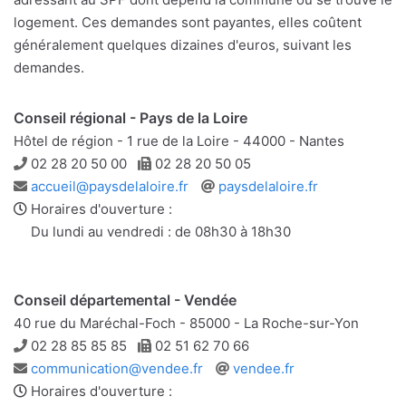
logement. Ces demandes sont payantes, elles coûtent
généralement quelques dizaines d'euros, suivant les
demandes.
Conseil régional - Pays de la Loire
Hôtel de région - 1 rue de la Loire - 44000 - Nantes
Téléphone
Télécopie
02 28 20 50 00
02 28 20 50 05
Adresse
Site
accueil@paysdelaloire.fr
paysdelaloire.fr
e-
web
Horaires d'ouverture :
mail
Du lundi au vendredi : de 08h30 à 18h30
Conseil départemental - Vendée
40 rue du Maréchal-Foch - 85000 - La Roche-sur-Yon
Téléphone
Télécopie
02 28 85 85 85
02 51 62 70 66
Adresse
Site
communication@vendee.fr
vendee.fr
e-
web
Horaires d'ouverture :