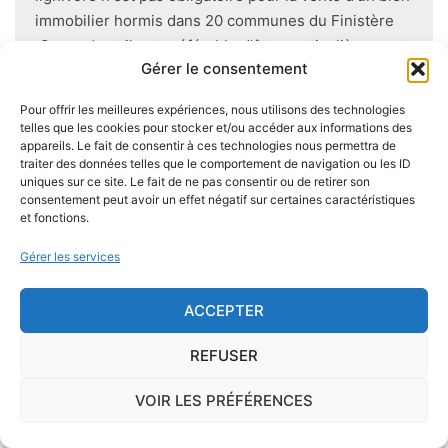
immobilier hormis dans 20 communes du Finistère
.Cependant, il est préférable d'être particulièrement
Gérer le consentement
vigilant car des chantiers de champignons lignivores
existent dans de nombreuses communes partout en
Pour offrir les meilleures expériences, nous utilisons des technologies
France, en particulier dans le Finistère ou à Paris.
telles que les cookies pour stocker et/ou accéder aux informations des
appareils. Le fait de consentir à ces technologies nous permettra de
traiter des données telles que le comportement de navigation ou les ID
Pour éviter l'apparition et la prolifération de mérule
uniques sur ce site. Le fait de ne pas consentir ou de retirer son
dans un logement contenant du bois, des règles sont
consentement peut avoir un effet négatif sur certaines caractéristiques
et fonctions.
à respecter lors de la construction de celui-ci.
Utiliser des bois secs, éviter autant que possible le
Gérer les services
contact direct entre le bois et le sol
, s'assurer de
l'étanchéité des façades et toitures ou encore
ACCEPTER
prévoir des aérations en sous-sol limitent les risques
majeurs d'apparition de champignons lignivores.
REFUSER
VOIR LES PRÉFÉRENCES