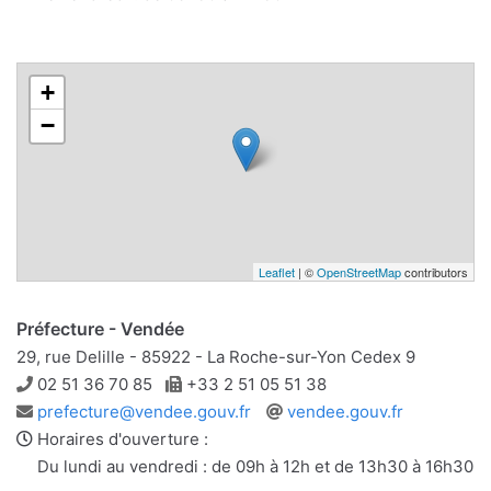
+
−
Leaflet
| ©
OpenStreetMap
contributors
Préfecture - Vendée
29, rue Delille - 85922 - La Roche-sur-Yon Cedex 9
Téléphone
Télécopie
02 51 36 70 85
+33 2 51 05 51 38
Adresse
Site
prefecture@vendee.gouv.fr
vendee.gouv.fr
e-
web
Horaires d'ouverture :
mail
Du lundi au vendredi : de 09h à 12h et de 13h30 à 16h30