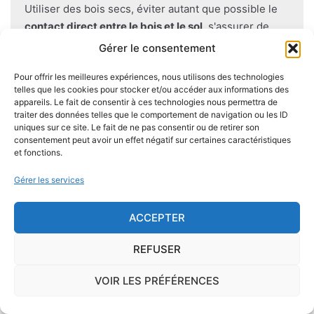
Utiliser des bois secs, éviter autant que possible le
contact direct entre le bois et le sol
, s'assurer de
l'étanchéité des façades et toitures ou encore
Gérer le consentement
prévoir des aérations en sous-sol limitent les risques
Pour offrir les meilleures expériences, nous utilisons des technologies
majeurs d'apparition de champignons lignivores.
telles que les cookies pour stocker et/ou accéder aux informations des
appareils. Le fait de consentir à ces technologies nous permettra de
traiter des données telles que le comportement de navigation ou les ID
uniques sur ce site. Le fait de ne pas consentir ou de retirer son
consentement peut avoir un effet négatif sur certaines caractéristiques
Je demande le descriptif des
et fonctions.
risques pour ma ville
Gérer les services
ACCEPTER
REFUSER
Le risque Radon
VOIR LES PRÉFÉRENCES
La commune de Saint-Aignan se trouve dans une
zone de
concentration de radon de 1
, ce qui est