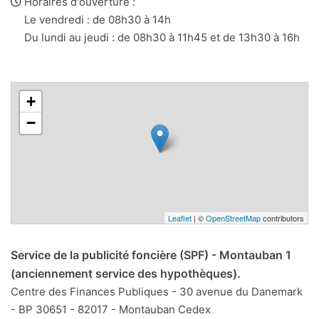
web
Horaires d'ouverture :
Le vendredi : de 08h30 à 14h
Du lundi au jeudi : de 08h30 à 11h45 et de 13h30 à 16h
+
−
Leaflet
| ©
OpenStreetMap
contributors
Service de la publicité foncière (SPF) - Montauban 1
(anciennement service des hypothèques).
Centre des Finances Publiques - 30 avenue du Danemark
- BP 30651 - 82017 - Montauban Cedex