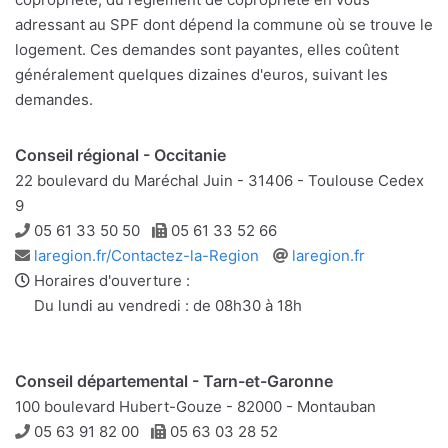
adressant au SPF dont dépend la commune où se trouve le
logement. Ces demandes sont payantes, elles coûtent
généralement quelques dizaines d'euros, suivant les
demandes.
Conseil régional - Occitanie
22 boulevard du Maréchal Juin - 31406 - Toulouse Cedex
9
Téléphone
Télécopie
05 61 33 50 50
05 61 33 52 66
Adresse
Site
laregion.fr/Contactez-la-Region
laregion.fr
e-
web
Horaires d'ouverture :
mail
Du lundi au vendredi : de 08h30 à 18h
Conseil départemental - Tarn-et-Garonne
100 boulevard Hubert-Gouze - 82000 - Montauban
Téléphone
Télécopie
05 63 91 82 00
05 63 03 28 52