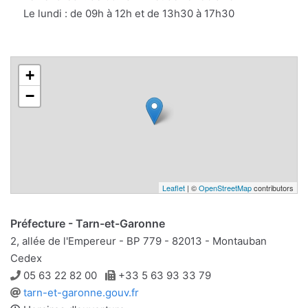
Le lundi : de 09h à 12h et de 13h30 à 17h30
+
−
Leaflet
| ©
OpenStreetMap
contributors
Préfecture - Tarn-et-Garonne
2, allée de l'Empereur - BP 779 - 82013 - Montauban
Cedex
Téléphone
Télécopie
05 63 22 82 00
+33 5 63 93 33 79
Site
tarn-et-garonne.gouv.fr