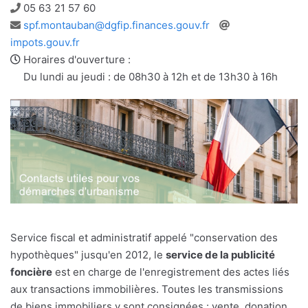
Téléphone
05 63 21 57 60
Adresse
Site
spf.montauban@dgfip.finances.gouv.fr
e-
web
impots.gouv.fr
mail
Horaires d'ouverture :
Du lundi au jeudi : de 08h30 à 12h et de 13h30 à 16h
Service fiscal et administratif appelé "conservation des
hypothèques" jusqu'en 2012, le
service de la publicité
foncière
est en charge de l'enregistrement des actes liés
aux transactions immobilières. Toutes les transmissions
de biens immobiliers y sont consignées : vente, donation,