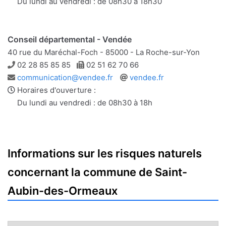
mail
Du lundi au vendredi : de 08h30 à 18h30
Conseil départemental - Vendée
40 rue du Maréchal-Foch - 85000 - La Roche-sur-Yon
Téléphone
Télécopie
02 28 85 85 85
02 51 62 70 66
Adresse
Site
communication@vendee.fr
vendee.fr
e-
web
Horaires d'ouverture :
mail
Du lundi au vendredi : de 08h30 à 18h
Informations sur les risques naturels
concernant la commune de Saint-
Aubin-des-Ormeaux