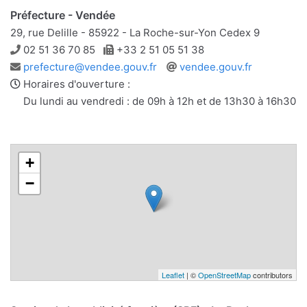
Préfecture - Vendée
29, rue Delille - 85922 - La Roche-sur-Yon Cedex 9
Téléphone
Télécopie
02 51 36 70 85
+33 2 51 05 51 38
Adresse
Site
prefecture@vendee.gouv.fr
vendee.gouv.fr
e-
web
Horaires d'ouverture :
mail
Du lundi au vendredi : de 09h à 12h et de 13h30 à 16h30
+
−
Leaflet
| ©
OpenStreetMap
contributors