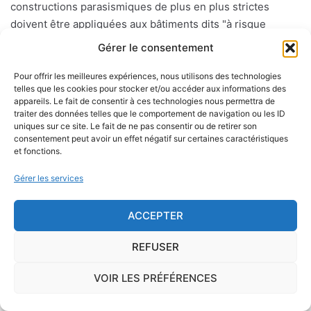
constructions parasismiques de plus en plus strictes
doivent être appliquées aux bâtiments dits "à risque
normal".
Gérer le consentement
Pour offrir les meilleures expériences, nous utilisons des technologies
telles que les cookies pour stocker et/ou accéder aux informations des
Le risque mérule
appareils. Le fait de consentir à ces technologies nous permettra de
traiter des données telles que le comportement de navigation ou les ID
Le diagnostic concernant la mérule, champignon
uniques sur ce site. Le fait de ne pas consentir ou de retirer son
consentement peut avoir un effet négatif sur certaines caractéristiques
lignivore n'est pas obligatoire pour la vente d'un bien
et fonctions.
immobilier hormis dans 20 communes du Finistère
.Cependant, il est préférable d'être particulièrement
Gérer les services
vigilant car des chantiers de champignons lignivores
existent dans de nombreuses communes partout en
ACCEPTER
France, en particulier dans le Finistère ou à Paris.
REFUSER
Pour éviter l'apparition et la prolifération de mérule
VOIR LES PRÉFÉRENCES
dans un logement contenant du bois, des règles sont
à respecter lors de la construction de celui-ci.