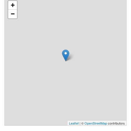
+
−
Leaflet
| ©
OpenStreetMap
contributors