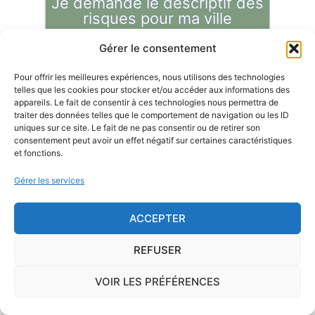
Je demande le descriptif des
risques pour ma ville
Gérer le consentement
Pour offrir les meilleures expériences, nous utilisons des technologies
telles que les cookies pour stocker et/ou accéder aux informations des
Le risque Radon
appareils. Le fait de consentir à ces technologies nous permettra de
traiter des données telles que le comportement de navigation ou les ID
uniques sur ce site. Le fait de ne pas consentir ou de retirer son
La commune de Saint-Aubin-du-Thenney se
consentement peut avoir un effet négatif sur certaines caractéristiques
trouve dans une zone de
concentration de
et fonctions.
radon de 1
, ce qui est considéré comme
faible
.
Gérer les services
Certains territoires français présentent une
concentration
ACCEPTER
importante de radon
, gaz radioactif issu de la
désintégration du radium et de l'uranium, deux éléments
REFUSER
présents dans le sol et les roches. L'ISRN (Institut de
Radioprotection et de Sûreté Nucléaire), à la demande de
VOIR LES PRÉFÉRENCES
l'Autorité de Sûreté Nucléaire, a cartographié le territoire
français en délimitant trois types de communes de