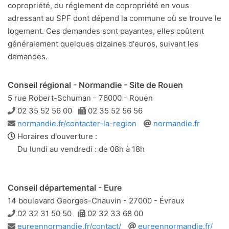
copropriété, du réglement de copropriété en vous
adressant au SPF dont dépend la commune où se trouve le
logement. Ces demandes sont payantes, elles coûtent
généralement quelques dizaines d'euros, suivant les
demandes.
Conseil régional - Normandie - Site de Rouen
5 rue Robert-Schuman - 76000 - Rouen
Téléphone
Télécopie
02 35 52 56 00
02 35 52 56 56
Adresse
Site
normandie.fr/contacter-la-region
normandie.fr
e-
web
Horaires d'ouverture :
mail
Du lundi au vendredi : de 08h à 18h
Conseil départemental - Eure
14 boulevard Georges-Chauvin - 27000 - Évreux
Téléphone
Télécopie
02 32 31 50 50
02 32 33 68 00
Adresse
Site
eureennormandie.fr/contact/
eureennormandie.fr/