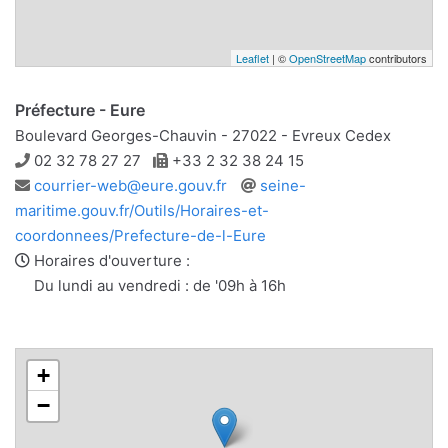
Leaflet
| ©
OpenStreetMap
contributors
Préfecture - Eure
Boulevard Georges-Chauvin - 27022 - Evreux Cedex
Téléphone
Télécopie
02 32 78 27 27
+33 2 32 38 24 15
Adresse
Site
courrier-web@eure.gouv.fr
seine-
e-
web
maritime.gouv.fr/Outils/Horaires-et-
mail
coordonnees/Prefecture-de-l-Eure
Horaires d'ouverture :
Du lundi au vendredi : de '09h à 16h
+
−