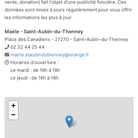
vente, donation) fait l'objet d'une publicité foncière. Ces
données sont mises à jours régulièrement pour vous offrir
les informations les plus à jour.
Mairie - Saint-Aubin-du-Thenney
Place des Canadiens - 27270 - Saint-Aubin-du-Thenney
Téléphone
02 32 44 25 44
Adresse
mairie.staubinduthenney@orange.fr
e-
Horaires d'ouverture :
mail
Le mardi : de 16h à 18h
Le jeudi : de 16h à 18h
+
−