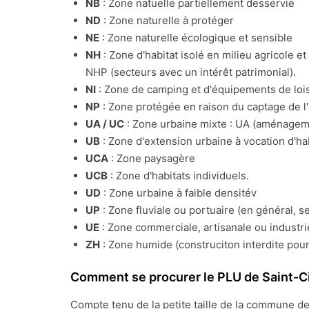
NB
: Zone natuelle partiellement desservie
ND
: Zone naturelle à protéger
NE
: Zone naturelle écologique et sensible
NH
: Zone d'habitat isolé en milieu agricole e
NHP (secteurs avec un intérêt patrimonial).
NI
: Zone de camping et d'équipements de lois
NP
: Zone protégée en raison du captage de l
UA / UC
: Zone urbaine mixte : UA (aménagemen
UB
: Zone d'extension urbaine à vocation d'ha
UCA
: Zone paysagère
UCB
: Zone d'habitats individuels.
UD
: Zone urbaine à faible densitév
UP
: Zone fluviale ou portuaire (en général, s
UE
: Zone commerciale, artisanale ou industrie
ZH
: Zone humide (construciton interdite pour
Comment se procurer le PLU de Saint-Ci
Compte tenu de la petite taille de la commune d