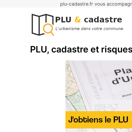
plu-cadastre.fr vous accompagne
Aller
au
contenu
PLU, cadastre et risques 