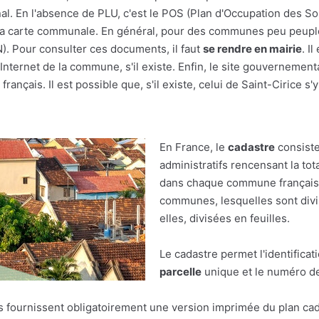
al. En l'absence de PLU, c'est le POS (Plan d'Occupation des Sol
r à la carte communale. En général, pour des communes peu peupl
(N). Pour consulter ces documents, il faut
se rendre en mairie
. I
nternet de la commune, s'il existe. Enfin, le site gouvernement
rançais. Il est possible que, s'il existe, celui de Saint-Cirice s'
En France, le
cadastre
consiste
administratifs rencensant la tot
dans chaque commune française.
communes, lesquelles sont divis
elles, divisées en feuilles.
Le cadastre permet l'identificat
parcelle
unique et le numéro de 
res fournissent obligatoirement une version imprimée du plan cad