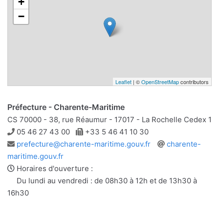
+
−
Leaflet
| ©
OpenStreetMap
contributors
Préfecture - Charente-Maritime
CS 70000 - 38, rue Réaumur - 17017 - La Rochelle Cedex 1
Téléphone
Télécopie
05 46 27 43 00
+33 5 46 41 10 30
Adresse
Site
prefecture@charente-maritime.gouv.fr
charente-
e-
web
maritime.gouv.fr
mail
Horaires d'ouverture :
Du lundi au vendredi : de 08h30 à 12h et de 13h30 à
16h30