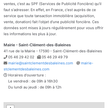
ventes, c'est au SPF (Services de Publicité Foncière) qu'il
faut s'adresser. En effet, en France, c'est auprès de ce
service que toute tansaction immobilière (acquisition,
vente, donation) fait l'objet d'une publicité foncière. Ces
données sont mises à jours régulièrement pour vous offrir
les informations les plus à jour.
Mairie - Saint-Clément-des-Baleines
41 rue de la Mairie - 17590 - Saint-Clément-des-Baleines
Téléphone
Télécopie
05 46 29 42 02
05 46 29 49 79
Adresse
Site
mairie@saintclementdesbaleines.com
mairie-
e-
web
stclementdesbaleines.com
mail
Horaires d'ouverture :
Le vendredi : de 09h à 16h30
Du lundi au jeudi : de 09h à 12h