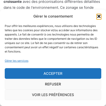
croissante
avec des préconisations différentes détaillées
dans le code de l'environnement. Ce zonage se fonde
notamment sur l'étude de l'aléa sismique : probabilité d'un
Gérer le consentement
séisme dans une région donnée sur une période donnée
mesuée à partir des précédents séismes.
Pour offrir les meilleures expériences, nous utilisons des technologies
telles que les cookies pour stocker et/ou accéder aux informations des
appareils. Le fait de consentir à ces technologies nous permettra de
Les différentes zones sont les suivantes : la zone 1 à
traiter des données telles que le comportement de navigation ou les ID
sismicité très faible sans prescription spécifique pour les
uniques sur ce site. Le fait de ne pas consentir ou de retirer son
consentement peut avoir un effet négatif sur certaines caractéristiques
constructions dites "à risque normal". Les zones 2 à 5 (aléa
et fonctions.
sisimique faible, modéré, moyen ou fort) où des règles de
constructions parasismiques s'appliquent aux bâtiments
Gérer les services
dits "à risque normal".
ACCEPTER
REFUSER
Le risque mérule
Le diagnostic concernant la mérule, champignon
VOIR LES PRÉFÉRENCES
lignivore n'est pas obligatoire pour la vente d'un bien