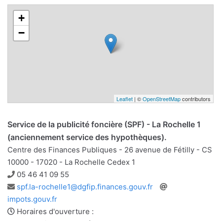
+
−
Leaflet
| ©
OpenStreetMap
contributors
Service de la publicité foncière (SPF) - La Rochelle 1
(anciennement service des hypothèques).
Centre des Finances Publiques - 26 avenue de Fétilly - CS
10000 - 17020 - La Rochelle Cedex 1
Téléphone
05 46 41 09 55
Adresse
Site
spf.la-rochelle1@dgfip.finances.gouv.fr
e-
web
impots.gouv.fr
mail
Horaires d'ouverture :