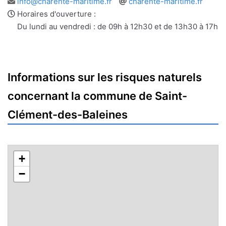
Adresse
Site
info@charente-maritime.fr
charente-maritime.fr
e-
web
Horaires d'ouverture :
mail
Du lundi au vendredi : de 09h à 12h30 et de 13h30 à 17h
Informations sur les risques naturels
concernant la commune de Saint-
Clément-des-Baleines
+
−