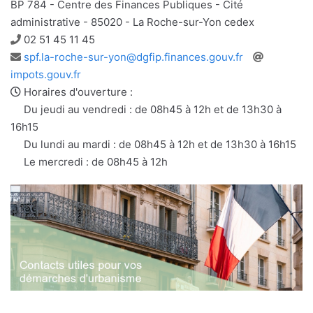
BP 784 - Centre des Finances Publiques - Cité
administrative - 85020 - La Roche-sur-Yon cedex
Téléphone
02 51 45 11 45
Adresse
Site
spf.la-roche-sur-yon@dgfip.finances.gouv.fr
e-
web
impots.gouv.fr
mail
Horaires d'ouverture :
Du jeudi au vendredi : de 08h45 à 12h et de 13h30 à
16h15
Du lundi au mardi : de 08h45 à 12h et de 13h30 à 16h15
Le mercredi : de 08h45 à 12h