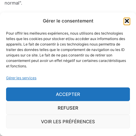
normal".
Gérer le consentement
Le risque mérule
Pour offrir les meilleures expériences, nous utilisons des technologies
Le diagnostic concernant la mérule, champignon
telles que les cookies pour stocker et/ou accéder aux informations des
appareils. Le fait de consentir à ces technologies nous permettra de
lignivore n'est pas obligatoire pour la vente d'un bien
traiter des données telles que le comportement de navigation ou les ID
immobilier hormis dans 20 communes du Finistère
uniques sur ce site. Le fait de ne pas consentir ou de retirer son
consentement peut avoir un effet négatif sur certaines caractéristiques
.Cependant, il est préférable d'être particulièrement
et fonctions.
vigilant car des chantiers de champignons lignivores
existent dans de nombreuses communes partout en
Gérer les services
France, en particulier dans le Finistère ou à Paris.
ACCEPTER
Pour éviter l'apparition et la prolifération de mérule
dans un logement contenant du bois, des règles sont
REFUSER
à respecter lors de la construction de celui-ci.
VOIR LES PRÉFÉRENCES
Utiliser des bois secs, éviter autant que possible le
contact direct entre le bois et le sol
, s'assurer de