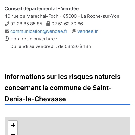
Conseil départemental - Vendée
40 rue du Maréchal-Foch - 85000 - La Roche-sur-Yon
Téléphone
Télécopie
02 28 85 85 85
02 51 62 70 66
Adresse
Site
communication@vendee.fr
vendee.fr
e-
web
Horaires d'ouverture :
mail
Du lundi au vendredi : de 08h30 à 18h
Informations sur les risques naturels
concernant la commune de Saint-
Denis-la-Chevasse
+
−