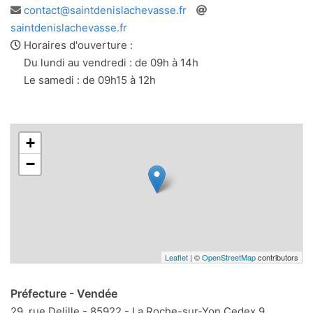
Adresse
Site
contact@saintdenislachevasse.fr
e-
web
saintdenislachevasse.fr
mail
Horaires d'ouverture :
Du lundi au vendredi : de 09h à 14h
Le samedi : de 09h15 à 12h
+
−
Leaflet
| ©
OpenStreetMap
contributors
Préfecture - Vendée
29, rue Delille - 85922 - La Roche-sur-Yon Cedex 9