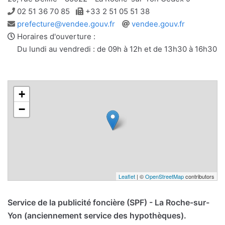
Téléphone
Télécopie
02 51 36 70 85
+33 2 51 05 51 38
Adresse
Site
prefecture@vendee.gouv.fr
vendee.gouv.fr
e-
web
Horaires d'ouverture :
mail
Du lundi au vendredi : de 09h à 12h et de 13h30 à 16h30
+
−
Leaflet
| ©
OpenStreetMap
contributors
Service de la publicité foncière (SPF) - La Roche-sur-
Yon (anciennement service des hypothèques).