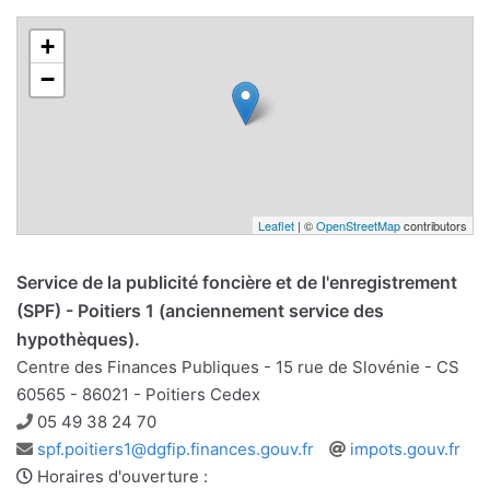
+
−
Leaflet
| ©
OpenStreetMap
contributors
Service de la publicité foncière et de l'enregistrement
(SPF) - Poitiers 1 (anciennement service des
hypothèques).
Centre des Finances Publiques - 15 rue de Slovénie - CS
60565 - 86021 - Poitiers Cedex
Téléphone
05 49 38 24 70
Adresse
Site
spf.poitiers1@dgfip.finances.gouv.fr
impots.gouv.fr
e-
web
Horaires d'ouverture :