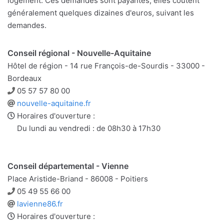
logement. Ces demandes sont payantes, elles coûtent
généralement quelques dizaines d'euros, suivant les
demandes.
Conseil régional - Nouvelle-Aquitaine
Hôtel de région - 14 rue François-de-Sourdis - 33000 -
Bordeaux
Téléphone
05 57 57 80 00
Site
nouvelle-aquitaine.fr
web
Horaires d'ouverture :
Du lundi au vendredi : de 08h30 à 17h30
Conseil départemental - Vienne
Place Aristide-Briand - 86008 - Poitiers
Téléphone
05 49 55 66 00
Site
lavienne86.fr
web
Horaires d'ouverture :