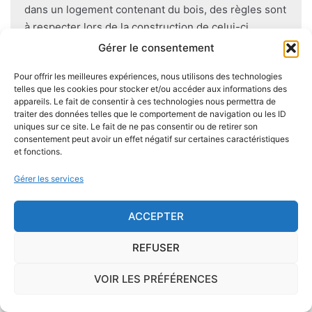
dans un logement contenant du bois, des règles sont
à respecter lors de la construction de celui-ci.
Utiliser des bois secs, éviter autant que possible le
Gérer le consentement
contact direct entre le bois et le sol
, s'assurer de
Pour offrir les meilleures expériences, nous utilisons des technologies
l'étanchéité des façades et toitures ou encore
telles que les cookies pour stocker et/ou accéder aux informations des
prévoir des aérations en sous-sol limitent les risques
appareils. Le fait de consentir à ces technologies nous permettra de
majeurs d'apparition de champignons lignivores.
traiter des données telles que le comportement de navigation ou les ID
uniques sur ce site. Le fait de ne pas consentir ou de retirer son
consentement peut avoir un effet négatif sur certaines caractéristiques
et fonctions.
Gérer les services
Je demande le descriptif des
risques pour ma ville
ACCEPTER
REFUSER
VOIR LES PRÉFÉRENCES
Le risque Radon