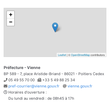
+
−
Leaflet
| ©
OpenStreetMap
contributors
Préfecture - Vienne
BP 589 - 7, place Aristide-Briand - 86021 - Poitiers Cedex
Téléphone
Télécopie
05 49 55 70 00
+33 5 49 88 25 34
Adresse
Site
pref-courrier@vienne.gouv.fr
vienne.gouv.fr
e-
web
Horaires d'ouverture :
mail
Du lundi au vendredi : de 08h45 à 17h