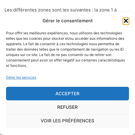
Les différentes zones sont les suivantes : la zone 1 à
sismicité très faible sans prescription spécifique pour les
Gérer le consentement
constructions dites "à risque normal". Les zones 2 à 5 (aléa
sisimique faible, modéré, moyen ou fort) où des règles de
Pour offrir les meilleures expériences, nous utilisons des technologies
telles que les cookies pour stocker et/ou accéder aux informations des
constructions parasismiques s'appliquent aux bâtiments
appareils. Le fait de consentir à ces technologies nous permettra de
dits "à risque normal".
traiter des données telles que le comportement de navigation ou les ID
uniques sur ce site. Le fait de ne pas consentir ou de retirer son
consentement peut avoir un effet négatif sur certaines caractéristiques
et fonctions.
Le risque mérule
Gérer les services
Le diagnostic concernant la mérule, champignon
lignivore n'est pas obligatoire pour la vente d'un bien
ACCEPTER
immobilier hormis dans 20 communes du Finistère
.Cependant, il est préférable d'être particulièrement
REFUSER
vigilant car des chantiers de champignons lignivores
VOIR LES PRÉFÉRENCES
existent dans de nombreuses communes partout en
France, en particulier dans le Finistère ou à Paris.