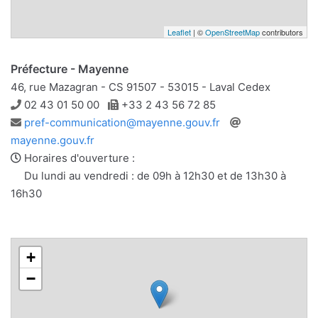
Leaflet
| ©
OpenStreetMap
contributors
Préfecture - Mayenne
46, rue Mazagran - CS 91507 - 53015 - Laval Cedex
Téléphone
Télécopie
02 43 01 50 00
+33 2 43 56 72 85
Adresse
Site
pref-communication@mayenne.gouv.fr
e-
web
mayenne.gouv.fr
mail
Horaires d'ouverture :
Du lundi au vendredi : de 09h à 12h30 et de 13h30 à
16h30
+
−