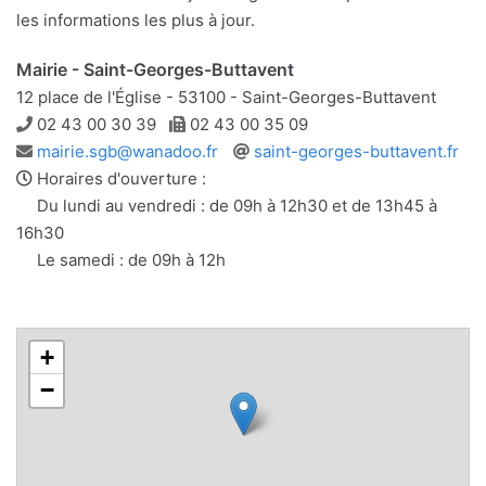
les informations les plus à jour.
Mairie - Saint-Georges-Buttavent
12 place de l'Église - 53100 - Saint-Georges-Buttavent
Téléphone
Télécopie
02 43 00 30 39
02 43 00 35 09
Adresse
Site
mairie.sgb@wanadoo.fr
saint-georges-buttavent.fr
e-
web
Horaires d'ouverture :
mail
Du lundi au vendredi : de 09h à 12h30 et de 13h45 à
16h30
Le samedi : de 09h à 12h
+
−