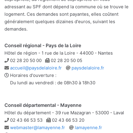
adressant au SPF dont dépend la commune où se trouve le
logement. Ces demandes sont payantes, elles coûtent
généralement quelques dizaines d'euros, suivant les
demandes.
Conseil régional - Pays de la Loire
Hôtel de région - 1 rue de la Loire - 44000 - Nantes
Téléphone
Télécopie
02 28 20 50 00
02 28 20 50 05
Adresse
Site
accueil@paysdelaloire.fr
paysdelaloire.fr
e-
web
Horaires d'ouverture :
mail
Du lundi au vendredi : de 08h30 à 18h30
Conseil départemental - Mayenne
Hôtel du département - 39 rue Mazagran - 53000 - Laval
Téléphone
Télécopie
02 43 66 53 53
02 43 66 53 20
Adresse
Site
webmaster@lamayenne.fr
lamayenne.fr