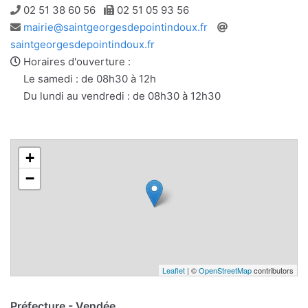
Téléphone
Télécopie
02 51 38 60 56
02 51 05 93 56
Adresse
Site
mairie@saintgeorgesdepointindoux.fr
e-
web
saintgeorgesdepointindoux.fr
mail
Horaires d'ouverture :
Le samedi : de 08h30 à 12h
Du lundi au vendredi : de 08h30 à 12h30
+
−
Leaflet
| ©
OpenStreetMap
contributors
Préfecture - Vendée