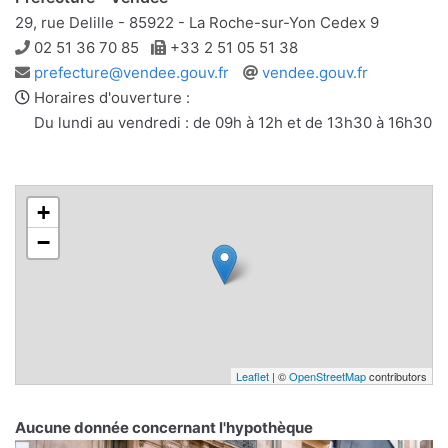
29, rue Delille - 85922 - La Roche-sur-Yon Cedex 9
Téléphone
Télécopie
02 51 36 70 85
+33 2 51 05 51 38
Adresse
Site
prefecture@vendee.gouv.fr
vendee.gouv.fr
e-
web
Horaires d'ouverture :
mail
Du lundi au vendredi : de 09h à 12h et de 13h30 à 16h30
+
−
Leaflet
| ©
OpenStreetMap
contributors
Aucune donnée concernant l'hypothèque