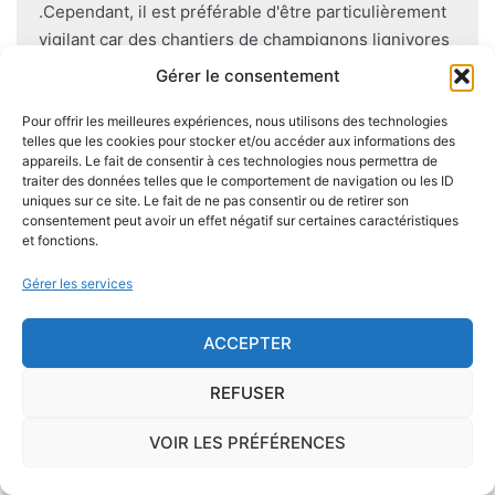
.Cependant, il est préférable d'être particulièrement
vigilant car des chantiers de champignons lignivores
existent dans de nombreuses communes partout en
Gérer le consentement
France, en particulier dans le Finistère ou à Paris.
Pour offrir les meilleures expériences, nous utilisons des technologies
telles que les cookies pour stocker et/ou accéder aux informations des
Pour éviter l'apparition et la prolifération de mérule
appareils. Le fait de consentir à ces technologies nous permettra de
dans un logement contenant du bois, des règles sont
traiter des données telles que le comportement de navigation ou les ID
uniques sur ce site. Le fait de ne pas consentir ou de retirer son
à respecter lors de la construction de celui-ci.
consentement peut avoir un effet négatif sur certaines caractéristiques
Utiliser des bois secs, éviter autant que possible le
et fonctions.
contact direct entre le bois et le sol
, s'assurer de
Gérer les services
l'étanchéité des façades et toitures ou encore
prévoir des aérations en sous-sol limitent les risques
ACCEPTER
majeurs d'apparition de champignons lignivores.
REFUSER
VOIR LES PRÉFÉRENCES
Je demande le descriptif des
risques pour ma ville