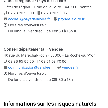
Conseil régional - Pays de la Loire
Hôtel de région - 1 rue de la Loire - 44000 - Nantes
Téléphone
Télécopie
02 28 20 50 00
02 28 20 50 05
Adresse
Site
accueil@paysdelaloire.fr
paysdelaloire.fr
e-
web
Horaires d'ouverture :
mail
Du lundi au vendredi : de 08h30 à 18h30
Conseil départemental - Vendée
40 rue du Maréchal-Foch - 85000 - La Roche-sur-Yon
Téléphone
Télécopie
02 28 85 85 85
02 51 62 70 66
Adresse
Site
communication@vendee.fr
vendee.fr
e-
web
Horaires d'ouverture :
mail
Du lundi au vendredi : de 08h30 à 18h
Informations sur les risques naturels