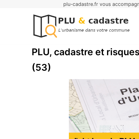
plu-cadastre.fr vous accompagne
Aller
au
contenu
PLU, cadastre et risque
(53)