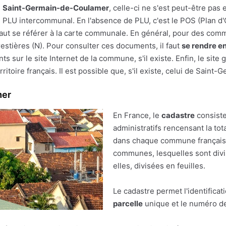
e
Saint-Germain-de-Coulamer
, celle-ci ne s'est peut-être pas 
'un PLU intercommunal. En l'absence de PLU, c'est le POS (Plan d
il faut se référer à la carte communale. En général, pour des co
restières (N). Pour consulter ces documents, il faut
se rendre en
 sur le site Internet de la commune, s'il existe. Enfin, le sit
ritoire français. Il est possible que, s'il existe, celui de Sain
mer
En France, le
cadastre
consiste
administratifs rencensant la tot
dans chaque commune française.
communes, lesquelles sont divis
elles, divisées en feuilles.
Le cadastre permet l'identificat
parcelle
unique et le numéro de 