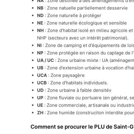
NA
: Zone destinée à des aménagements d'e
NB
: Zone natuelle partiellement desservie
ND
: Zone naturelle à protéger
NE
: Zone naturelle écologique et sensible
NH
: Zone d'habitat isolé en milieu agricole e
NHP (secteurs avec un intérêt patrimonial).
NI
: Zone de camping et d'équipements de lois
NP
: Zone protégée en raison du captage de l
UA / UC
: Zone urbaine mixte : UA (aménagemen
UB
: Zone d'extension urbaine à vocation d'ha
UCA
: Zone paysagère
UCB
: Zone d'habitats individuels.
UD
: Zone urbaine à faible densitév
UP
: Zone fluviale ou portuaire (en général, s
UE
: Zone commerciale, artisanale ou industrie
ZH
: Zone humide (construciton interdite pour
Comment se procurer le PLU de Saint-