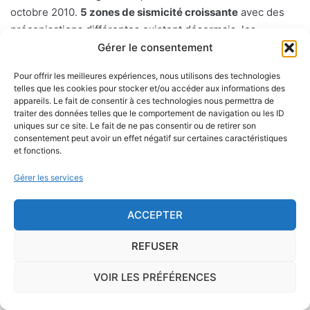
octobre 2010.
5 zones de sismicité croissante
avec des
préconisations différentes existent désormais, les
préconisation y afférant sont détaillées dans le code de
Gérer le consentement
l'environnement. Cette classification se fonde en
Pour offrir les meilleures expériences, nous utilisons des technologies
particulier sur l'étude de l'aléa sismique c'est-à-dire la
telles que les cookies pour stocker et/ou accéder aux informations des
probabilité d'un séisme dans une région donnée sur une
appareils. Le fait de consentir à ces technologies nous permettra de
traiter des données telles que le comportement de navigation ou les ID
période donnée mesuée à partir des précédents séismes.
uniques sur ce site. Le fait de ne pas consentir ou de retirer son
consentement peut avoir un effet négatif sur certaines caractéristiques
Les différentes zones sont les suivantes : la zone 1 à
et fonctions.
sismicité très faible sans prescription spécifique pour les
Gérer les services
constructions dites "à risque normal". Les zones 2 à 5 (aléa
sisimique faible, modéré, moyen ou fort) où des règles de
ACCEPTER
constructions parasismiques s'appliquent aux bâtiments
dits "à risque normal".
REFUSER
VOIR LES PRÉFÉRENCES
Le risque mérule