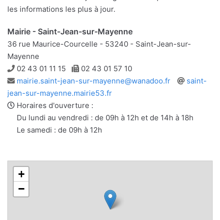
les informations les plus à jour.
Mairie - Saint-Jean-sur-Mayenne
36 rue Maurice-Courcelle - 53240 - Saint-Jean-sur-
Mayenne
Téléphone
Télécopie
02 43 01 11 15
02 43 01 57 10
Adresse
Site
mairie.saint-jean-sur-mayenne@wanadoo.fr
saint-
e-
web
jean-sur-mayenne.mairie53.fr
mail
Horaires d'ouverture :
Du lundi au vendredi : de 09h à 12h et de 14h à 18h
Le samedi : de 09h à 12h
+
−