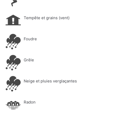
Tempête et grains (vent)
Foudre
Grêle
Neige et pluies verglaçantes
Radon