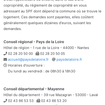
copropriété, du réglement de copropriété en vous
adressant au SPF dont dépend la commune où se trouve le
logement. Ces demandes sont payantes, elles coûtent
généralement quelques dizaines d'euros, suivant les
demandes.
Conseil régional - Pays de la Loire
Hôtel de région - 1 rue de la Loire - 44000 - Nantes
Téléphone
Télécopie
02 28 20 50 00
02 28 20 50 05
Adresse
Site
accueil@paysdelaloire.fr
paysdelaloire.fr
e-
web
Horaires d'ouverture :
mail
Du lundi au vendredi : de 08h30 à 18h30
Conseil départemental - Mayenne
Hôtel du département - 39 rue Mazagran - 53000 - Laval
Téléphone
Télécopie
02 43 66 53 53
02 43 66 53 20