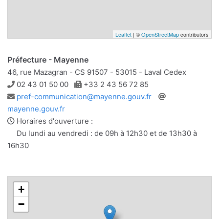
Leaflet
| ©
OpenStreetMap
contributors
Préfecture - Mayenne
46, rue Mazagran - CS 91507 - 53015 - Laval Cedex
Téléphone
Télécopie
02 43 01 50 00
+33 2 43 56 72 85
Adresse
Site
pref-communication@mayenne.gouv.fr
e-
web
mayenne.gouv.fr
mail
Horaires d'ouverture :
Du lundi au vendredi : de 09h à 12h30 et de 13h30 à
16h30
+
−