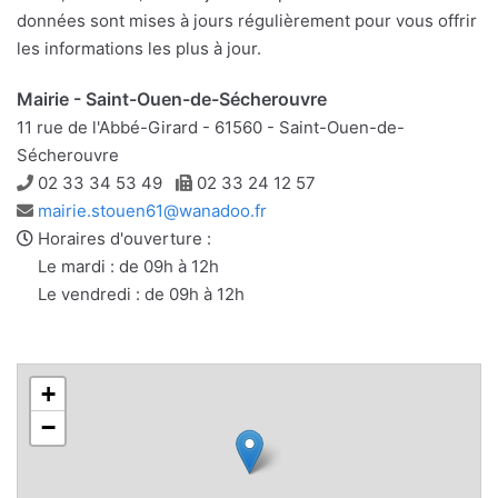
données sont mises à jours régulièrement pour vous offrir
les informations les plus à jour.
Mairie - Saint-Ouen-de-Sécherouvre
11 rue de l'Abbé-Girard - 61560 - Saint-Ouen-de-
Sécherouvre
Téléphone
Télécopie
02 33 34 53 49
02 33 24 12 57
Adresse
mairie.stouen61@wanadoo.fr
e-
Horaires d'ouverture :
mail
Le mardi : de 09h à 12h
Le vendredi : de 09h à 12h
+
−