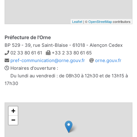
Leaflet
| ©
OpenStreetMap
contributors
Préfecture de l'Orne
BP 529 - 39, rue Saint-Blaise - 61018 - Alençon Cedex
Téléphone
Télécopie
02 33 80 61 61
+33 2 33 80 61 65
Adresse
Site
pref-communication@orne.gouv.fr
orne.gouv.fr
e-
web
Horaires d'ouverture :
mail
Du lundi au vendredi : de 08h30 à 12h30 et de 13h15 à
17h30
+
−