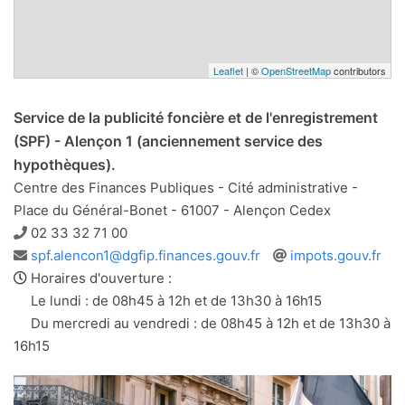
Leaflet
| ©
OpenStreetMap
contributors
Service de la publicité foncière et de l'enregistrement
(SPF) - Alençon 1 (anciennement service des
hypothèques).
Centre des Finances Publiques - Cité administrative -
Place du Général-Bonet - 61007 - Alençon Cedex
Téléphone
02 33 32 71 00
Adresse
Site
spf.alencon1@dgfip.finances.gouv.fr
impots.gouv.fr
e-
web
Horaires d'ouverture :
mail
Le lundi : de 08h45 à 12h et de 13h30 à 16h15
Du mercredi au vendredi : de 08h45 à 12h et de 13h30 à
16h15