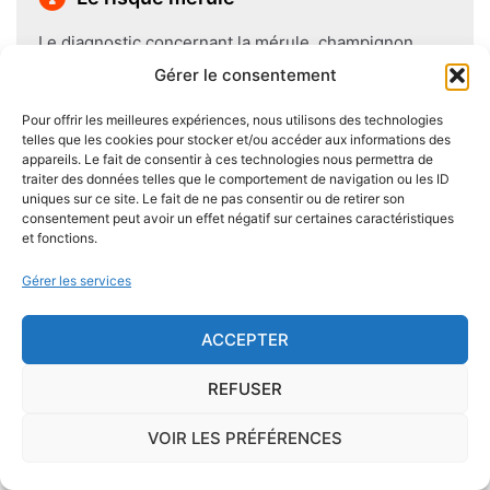
Le diagnostic concernant la mérule, champignon
lignivore n'est pas obligatoire pour la vente d'un bien
Gérer le consentement
immobilier hormis dans 20 communes du Finistère
Pour offrir les meilleures expériences, nous utilisons des technologies
.Cependant, il est préférable d'être particulièrement
telles que les cookies pour stocker et/ou accéder aux informations des
vigilant car des chantiers de champignons lignivores
appareils. Le fait de consentir à ces technologies nous permettra de
existent dans de nombreuses communes partout en
traiter des données telles que le comportement de navigation ou les ID
uniques sur ce site. Le fait de ne pas consentir ou de retirer son
France, en particulier dans le Finistère ou à Paris.
consentement peut avoir un effet négatif sur certaines caractéristiques
et fonctions.
Pour se prémunir autant que possible d'éventuelles
Gérer les services
nuisances dues aux mérules lors de la construction
du logement, il convient de respecter certaines
ACCEPTER
règles comme l'utilisation des bois secs, le fait
d'éviter autant que possible le
contact direct entre
REFUSER
le bois et le sol
, de s'assurer de l'étanchéité des
façades et toitures, de prévoir des aérations en
VOIR LES PRÉFÉRENCES
sous-sol.