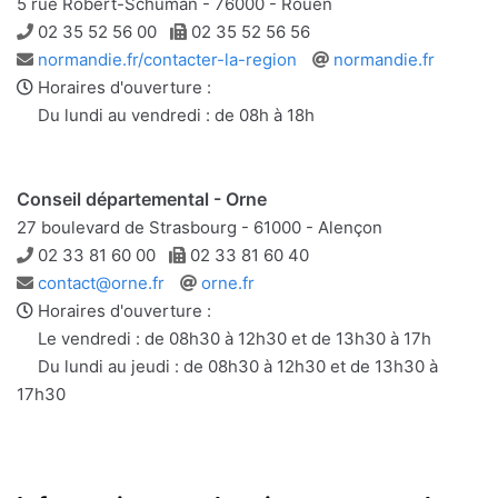
5 rue Robert-Schuman - 76000 - Rouen
Téléphone
Télécopie
02 35 52 56 00
02 35 52 56 56
Adresse
Site
normandie.fr/contacter-la-region
normandie.fr
e-
web
Horaires d'ouverture :
mail
Du lundi au vendredi : de 08h à 18h
Conseil départemental - Orne
27 boulevard de Strasbourg - 61000 - Alençon
Téléphone
Télécopie
02 33 81 60 00
02 33 81 60 40
Adresse
Site
contact@orne.fr
orne.fr
e-
web
Horaires d'ouverture :
mail
Le vendredi : de 08h30 à 12h30 et de 13h30 à 17h
Du lundi au jeudi : de 08h30 à 12h30 et de 13h30 à
17h30