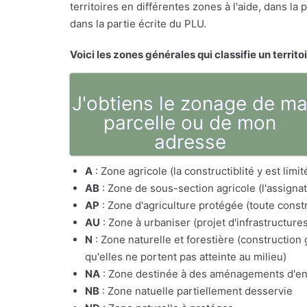
territoires en différentes zones à l'aide, dans l
dans la partie écrite du PLU.
Voici les zones générales qui classifie un territo
J'obtiens le zonage de m
parcelle ou de mon
adresse
A
: Zone agricole (la constructiblité y est lim
AB
: Zone de sous-section agricole (l'assig
AP
: Zone d'agriculture protégée (toute constr
AU
: Zone à urbaniser (projet d'infrastructure
N
: Zone naturelle et forestière (constructio
qu'elles ne portent pas atteinte au milieu)
NA
: Zone destinée à des aménagements d'e
NB
: Zone natuelle partiellement desservie