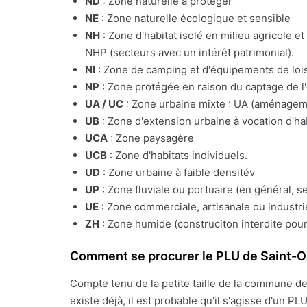
ND
: Zone naturelle à protéger
NE
: Zone naturelle écologique et sensible
NH
: Zone d'habitat isolé en milieu agricole e
NHP (secteurs avec un intérêt patrimonial).
NI
: Zone de camping et d'équipements de lois
NP
: Zone protégée en raison du captage de l
UA / UC
: Zone urbaine mixte : UA (aménagemen
UB
: Zone d'extension urbaine à vocation d'ha
UCA
: Zone paysagère
UCB
: Zone d'habitats individuels.
UD
: Zone urbaine à faible densitév
UP
: Zone fluviale ou portuaire (en général, s
UE
: Zone commerciale, artisanale ou industrie
ZH
: Zone humide (construciton interdite pour
Comment se procurer le PLU de Saint-
Compte tenu de la petite taille de la commune d
existe déjà, il est probable qu'il s'agisse d'un 