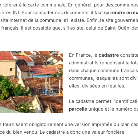
ut se référer à la carte communale. En général, pour des commune
tières (N). Pour consulter ces documents, il faut
se rendre en ma
te Internet de la commune, s'il existe. Enfin, le site gouvern
français. Il est possible que, s'il existe, celui de Saint-Ouën-de
En France, le
cadastre
consiste
administratifs rencensant la tot
dans chaque commune française.
communes, lesquelles sont divis
elles, divisées en feuilles.
Le cadastre permet l'identificat
parcelle
unique et le numéro de 
res fournissent obligatoirement une version imprimée du plan cad
face du bien vendu. Le cadastre a donc une valeur foncière.