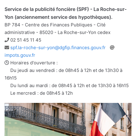
Service de la publicité foncière (SPF) - La Roche-sur-
Yon (anciennement service des hypothèques).
BP 784 - Centre des Finances Publiques - Cité
administrative - 85020 - La Roche-sur-Yon cedex
Téléphone
02 51 45 11 45
Adresse
Site
spf.la-roche-sur-yon@dgfip.finances.gouv.fr
e-
web
impots.gouv.fr
mail
Horaires d'ouverture :
Du jeudi au vendredi : de 08h45 à 12h et de 13h30 à
16h15
Du lundi au mardi : de 08h45 à 12h et de 13h30 à 16h15
Le mercredi : de 08h45 à 12h