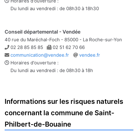
e-
web
Horaires d'ouverture :
mail
Du lundi au vendredi : de 08h30 à 18h30
Conseil départemental - Vendée
40 rue du Maréchal-Foch - 85000 - La Roche-sur-Yon
Téléphone
Télécopie
02 28 85 85 85
02 51 62 70 66
Adresse
Site
communication@vendee.fr
vendee.fr
e-
web
Horaires d'ouverture :
mail
Du lundi au vendredi : de 08h30 à 18h
Informations sur les risques naturels
concernant la commune de Saint-
Philbert-de-Bouaine