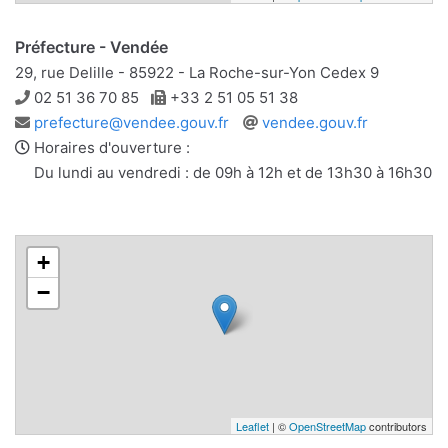
Préfecture - Vendée
29, rue Delille - 85922 - La Roche-sur-Yon Cedex 9
Téléphone
Télécopie
02 51 36 70 85
+33 2 51 05 51 38
Adresse
Site
prefecture@vendee.gouv.fr
vendee.gouv.fr
e-
web
Horaires d'ouverture :
mail
Du lundi au vendredi : de 09h à 12h et de 13h30 à 16h30
+
−
Leaflet
| ©
OpenStreetMap
contributors