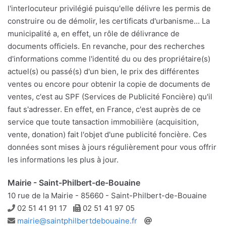
l'interlocuteur privilégié puisqu'elle délivre les permis de
construire ou de démolir, les certificats d'urbanisme... La
municipalité a, en effet, un rôle de délivrance de
documents officiels. En revanche, pour des recherches
d'informations comme l'identité du ou des propriétaire(s)
actuel(s) ou passé(s) d'un bien, le prix des différentes
ventes ou encore pour obtenir la copie de documents de
ventes, c'est au SPF (Services de Publicité Foncière) qu'il
faut s'adresser. En effet, en France, c'est auprès de ce
service que toute tansaction immobilière (acquisition,
vente, donation) fait l'objet d'une publicité foncière. Ces
données sont mises à jours régulièrement pour vous offrir
les informations les plus à jour.
Mairie - Saint-Philbert-de-Bouaine
10 rue de la Mairie - 85660 - Saint-Philbert-de-Bouaine
Téléphone
Télécopie
02 51 41 91 17
02 51 41 97 05
Adresse
Site
mairie@saintphilbertdebouaine.fr