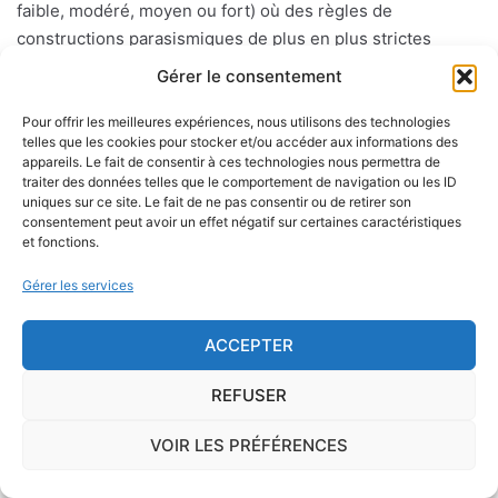
faible, modéré, moyen ou fort) où des règles de
constructions parasismiques de plus en plus strictes
doivent être appliquées aux bâtiments dits "à risque
Gérer le consentement
normal".
Pour offrir les meilleures expériences, nous utilisons des technologies
telles que les cookies pour stocker et/ou accéder aux informations des
appareils. Le fait de consentir à ces technologies nous permettra de
Le risque mérule
traiter des données telles que le comportement de navigation ou les ID
uniques sur ce site. Le fait de ne pas consentir ou de retirer son
consentement peut avoir un effet négatif sur certaines caractéristiques
Le diagnostic concernant la mérule, champignon
et fonctions.
lignivore n'est pas obligatoire pour la vente d'un bien
immobilier hormis dans 20 communes du Finistère
Gérer les services
.Cependant, il est préférable d'être particulièrement
vigilant car des chantiers de champignons lignivores
ACCEPTER
existent dans de nombreuses communes partout en
France, en particulier dans le Finistère ou à Paris.
REFUSER
VOIR LES PRÉFÉRENCES
Pour éviter l'apparition et la prolifération de mérule
dans un logement contenant du bois, des règles sont