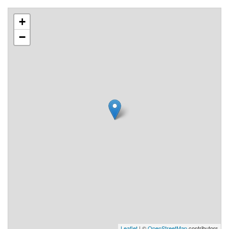
+
−
Leaflet
| ©
OpenStreetMap
contributors