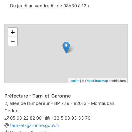
Du jeudi au vendredi : de 08h30 à 12h
+
−
Leaflet
| ©
OpenStreetMap
contributors
Préfecture - Tarn-et-Garonne
2, allée de l'Empereur - BP 779 - 82013 - Montauban
Cedex
Téléphone
Télécopie
05 63 22 82 00
+33 5 63 93 33 79
Site
tarn-et-garonne.gouv.fr