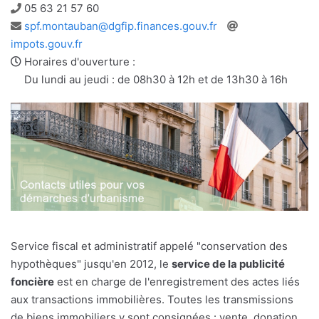
Téléphone
05 63 21 57 60
Adresse
Site
spf.montauban@dgfip.finances.gouv.fr
e-
web
impots.gouv.fr
mail
Horaires d'ouverture :
Du lundi au jeudi : de 08h30 à 12h et de 13h30 à 16h
Service fiscal et administratif appelé "conservation des
hypothèques" jusqu'en 2012, le
service de la publicité
foncière
est en charge de l'enregistrement des actes liés
aux transactions immobilières. Toutes les transmissions
de biens immobiliers y sont consignées : vente, donation,