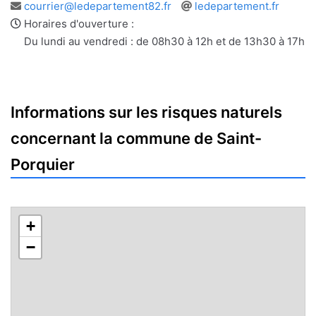
Adresse
Site
courrier@ledepartement82.fr
ledepartement.fr
e-
web
Horaires d'ouverture :
mail
Du lundi au vendredi : de 08h30 à 12h et de 13h30 à 17h
Informations sur les risques naturels
concernant la commune de Saint-
Porquier
+
−