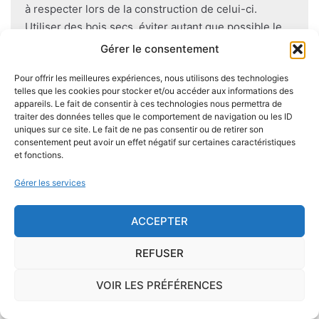
à respecter lors de la construction de celui-ci.
Utiliser des bois secs, éviter autant que possible le
contact direct entre le bois et le sol
, s'assurer de
Gérer le consentement
l'étanchéité des façades et toitures ou encore
Pour offrir les meilleures expériences, nous utilisons des technologies
prévoir des aérations en sous-sol limitent les risques
telles que les cookies pour stocker et/ou accéder aux informations des
majeurs d'apparition de champignons lignivores.
appareils. Le fait de consentir à ces technologies nous permettra de
traiter des données telles que le comportement de navigation ou les ID
uniques sur ce site. Le fait de ne pas consentir ou de retirer son
consentement peut avoir un effet négatif sur certaines caractéristiques
et fonctions.
Je demande le descriptif des
Gérer les services
risques pour ma ville
ACCEPTER
REFUSER
Le risque Radon
VOIR LES PRÉFÉRENCES
La commune de Saint-Porquier se trouve dans