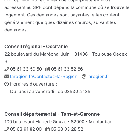
adressant au SPF dont dépend la commune où se trouve le
logement. Ces demandes sont payantes, elles coûtent
généralement quelques dizaines d'euros, suivant les
demandes.
Conseil régional - Occitanie
22 boulevard du Maréchal Juin - 31406 - Toulouse Cedex
9
Téléphone
Télécopie
05 61 33 50 50
05 61 33 52 66
Adresse
Site
laregion.fr/Contactez-la-Region
laregion.fr
e-
web
Horaires d'ouverture :
mail
Du lundi au vendredi : de 08h30 à 18h
Conseil départemental - Tarn-et-Garonne
100 boulevard Hubert-Gouze - 82000 - Montauban
Téléphone
Télécopie
05 63 91 82 00
05 63 03 28 52