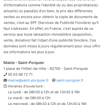
d'informations comme l'identité du ou des propriétaire(s)
actuel(s) ou passé(s) d'un bien, le prix des différentes
ventes ou encore pour obtenir la copie de documents de
ventes, c'est au SPF (Services de Publicité Foncière) qu'il
faut s'adresser. En effet, en France, c'est auprès de ce
service que toute tansaction immobilière (acquisition,
vente, donation) fait l'objet d'une publicité foncière. Ces
données sont mises à jours régulièrement pour vous offrir
les informations les plus à jour.
Mairie - Saint-Porquier
1 place de l'Hôtel-de-Ville - 82700 - Saint-Porquier
Téléphone
05 63 68 72 71
Adresse
Site
mairie@saint-porquier.fr
saint-porquier.fr
e-
web
Horaires d'ouverture :
mail
Le lundi : de 08h30 à 12h et de 13h30 à 16h
Le mardi : de 08h30 à 12h
Le mercredi : de 08h30 à 12h et de 13h30 à 16h