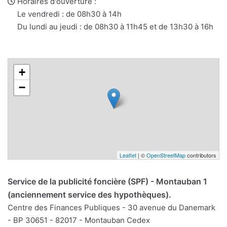
web
Horaires d'ouverture :
Le vendredi : de 08h30 à 14h
Du lundi au jeudi : de 08h30 à 11h45 et de 13h30 à 16h
+
−
Leaflet
| ©
OpenStreetMap
contributors
Service de la publicité foncière (SPF) - Montauban 1
(anciennement service des hypothèques).
Centre des Finances Publiques - 30 avenue du Danemark
- BP 30651 - 82017 - Montauban Cedex