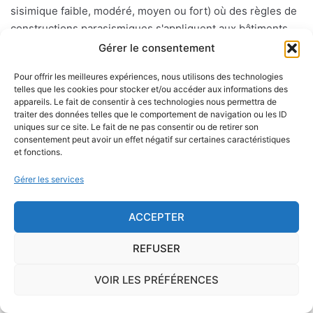
sisimique faible, modéré, moyen ou fort) où des règles de
constructions parasismiques s'appliquent aux bâtiments
dits "à risque normal".
Gérer le consentement
Pour offrir les meilleures expériences, nous utilisons des technologies
telles que les cookies pour stocker et/ou accéder aux informations des
Le risque mérule
appareils. Le fait de consentir à ces technologies nous permettra de
traiter des données telles que le comportement de navigation ou les ID
Le diagnostic concernant la mérule, champignon
uniques sur ce site. Le fait de ne pas consentir ou de retirer son
consentement peut avoir un effet négatif sur certaines caractéristiques
lignivore n'est pas obligatoire pour la vente d'un bien
et fonctions.
immobilier hormis dans 20 communes du Finistère
.Cependant, il est préférable d'être particulièrement
Gérer les services
vigilant car des chantiers de champignons lignivores
existent dans de nombreuses communes partout en
ACCEPTER
France, en particulier dans le Finistère ou à Paris.
REFUSER
Pour se prémunir autant que possible d'éventuelles
VOIR LES PRÉFÉRENCES
nuisances dues aux mérules lors de la construction
du logement, il convient de respecter certaines