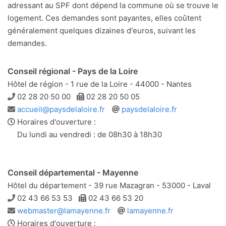
adressant au SPF dont dépend la commune où se trouve le
logement. Ces demandes sont payantes, elles coûtent
généralement quelques dizaines d'euros, suivant les
demandes.
Conseil régional - Pays de la Loire
Hôtel de région - 1 rue de la Loire - 44000 - Nantes
Téléphone
Télécopie
02 28 20 50 00
02 28 20 50 05
Adresse
Site
accueil@paysdelaloire.fr
paysdelaloire.fr
e-
web
Horaires d'ouverture :
mail
Du lundi au vendredi : de 08h30 à 18h30
Conseil départemental - Mayenne
Hôtel du département - 39 rue Mazagran - 53000 - Laval
Téléphone
Télécopie
02 43 66 53 53
02 43 66 53 20
Adresse
Site
webmaster@lamayenne.fr
lamayenne.fr
e-
web
Horaires d'ouverture :