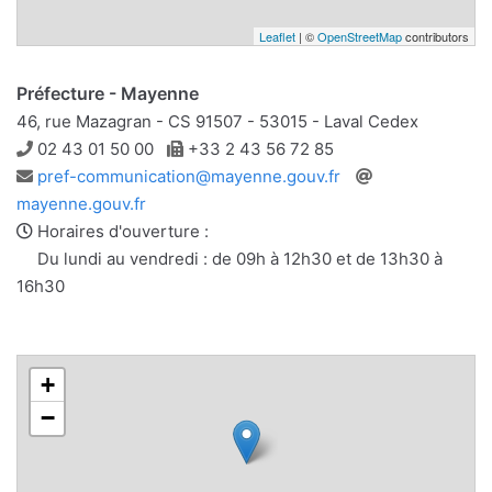
Leaflet
| ©
OpenStreetMap
contributors
Préfecture - Mayenne
46, rue Mazagran - CS 91507 - 53015 - Laval Cedex
Téléphone
Télécopie
02 43 01 50 00
+33 2 43 56 72 85
Adresse
Site
pref-communication@mayenne.gouv.fr
e-
web
mayenne.gouv.fr
mail
Horaires d'ouverture :
Du lundi au vendredi : de 09h à 12h30 et de 13h30 à
16h30
+
−