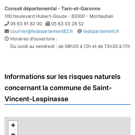
Conseil départemental - Tarn-et-Garonne
100 boulevard Hubert-Gouze - 82000 - Montauban
Téléphone
Télécopie
05 63 91 82 00
05 63 03 28 52
Adresse
Site
courrier@ledepartement82.fr
ledepartement.fr
e-
web
Horaires d'ouverture :
mail
Du lundi au vendredi : de 08h30 à 12h et de 13h30 à 17h
Informations sur les risques naturels
concernant la commune de Saint-
Vincent-Lespinasse
+
−