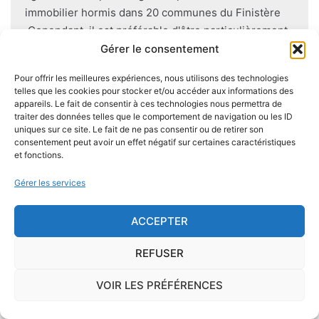
immobilier hormis dans 20 communes du Finistère
.Cependant, il est préférable d'être particulièrement
vigilant car des chantiers de champignons lignivores
Gérer le consentement
existent dans de nombreuses communes partout en
Pour offrir les meilleures expériences, nous utilisons des technologies
France, en particulier dans le Finistère ou à Paris.
telles que les cookies pour stocker et/ou accéder aux informations des
appareils. Le fait de consentir à ces technologies nous permettra de
traiter des données telles que le comportement de navigation ou les ID
Pour éviter l'apparition et la prolifération de mérule
uniques sur ce site. Le fait de ne pas consentir ou de retirer son
dans un logement contenant du bois, des règles sont
consentement peut avoir un effet négatif sur certaines caractéristiques
à respecter lors de la construction de celui-ci.
et fonctions.
Utiliser des bois secs, éviter autant que possible le
Gérer les services
contact direct entre le bois et le sol
, s'assurer de
l'étanchéité des façades et toitures ou encore
ACCEPTER
prévoir des aérations en sous-sol limitent les risques
majeurs d'apparition de champignons lignivores.
REFUSER
VOIR LES PRÉFÉRENCES