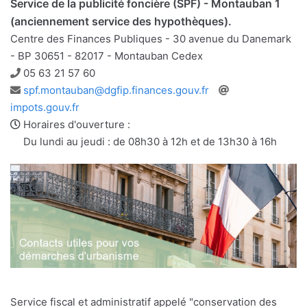
Service de la publicité foncière (SPF) - Montauban 1
(anciennement service des hypothèques).
Centre des Finances Publiques - 30 avenue du Danemark
- BP 30651 - 82017 - Montauban Cedex
Téléphone
05 63 21 57 60
Adresse
Site
spf.montauban@dgfip.finances.gouv.fr
e-
web
impots.gouv.fr
mail
Horaires d'ouverture :
Du lundi au jeudi : de 08h30 à 12h et de 13h30 à 16h
Service fiscal et administratif appelé "conservation des