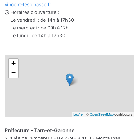
e-
web
vincent-lespinasse.fr
mail
Horaires d'ouverture :
Le vendredi : de 14h à 17h30
Le mercredi : de 09h à 12h
Le lundi : de 14h à 17h30
+
−
Leaflet
| ©
OpenStreetMap
contributors
Préfecture - Tarn-et-Garonne
2, allée de l'Empereur - BP 779 - 82013 - Montauban