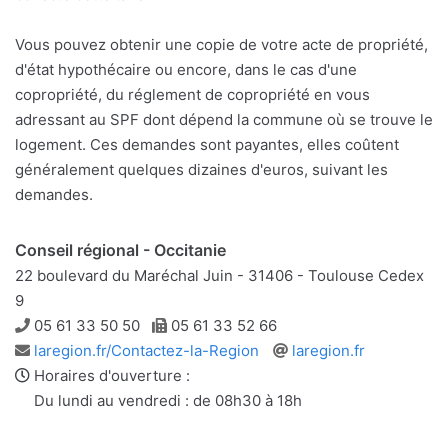
Vous pouvez obtenir une copie de votre acte de propriété,
d'état hypothécaire ou encore, dans le cas d'une
copropriété, du réglement de copropriété en vous
adressant au SPF dont dépend la commune où se trouve le
logement. Ces demandes sont payantes, elles coûtent
généralement quelques dizaines d'euros, suivant les
demandes.
Conseil régional - Occitanie
22 boulevard du Maréchal Juin - 31406 - Toulouse Cedex
9
Téléphone
Télécopie
05 61 33 50 50
05 61 33 52 66
Adresse
Site
laregion.fr/Contactez-la-Region
laregion.fr
e-
web
Horaires d'ouverture :
mail
Du lundi au vendredi : de 08h30 à 18h