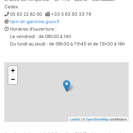
Cedex
Téléphone
Télécopie
05 63 22 82 00
+33 5 63 93 33 79
Site
tarn-et-garonne.gouv.fr
web
Horaires d'ouverture :
Le vendredi : de 08h30 à 14h
Du lundi au jeudi : de 08h30 à 11h45 et de 13h30 à 16h
+
−
Leaflet
| ©
OpenStreetMap
contributors