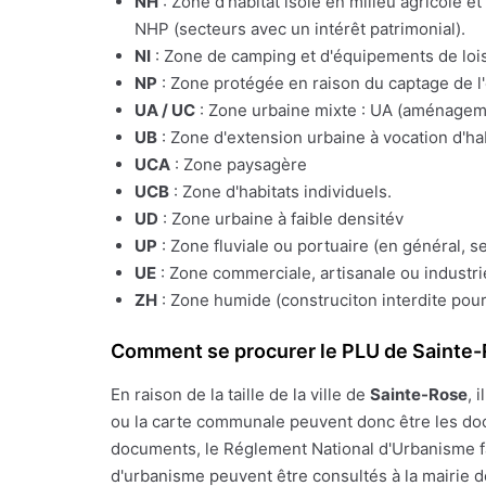
NH
: Zone d'habitat isolé en milieu agricole e
NHP (secteurs avec un intérêt patrimonial).
NI
: Zone de camping et d'équipements de lois
NP
: Zone protégée en raison du captage de l
UA / UC
: Zone urbaine mixte : UA (aménagemen
UB
: Zone d'extension urbaine à vocation d'ha
UCA
: Zone paysagère
UCB
: Zone d'habitats individuels.
UD
: Zone urbaine à faible densitév
UP
: Zone fluviale ou portuaire (en général, s
UE
: Zone commerciale, artisanale ou industrie
ZH
: Zone humide (construciton interdite pour
Comment se procurer le PLU de Sainte
En raison de la taille de la ville de
Sainte-Rose
, 
ou la carte communale peuvent donc être les docu
documents, le Réglement National d'Urbanisme fai
d'urbanisme peuvent être consultés à la mairie d