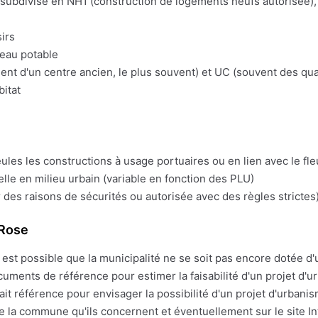
t subdivisé en NH1 (construction de logements neufs autorisée), 
irs
'eau potable
t d'un centre ancien, le plus souvent) et UC (souvent des quart
bitat
eules les constructions à usage portuaires ou en lien avec le fl
lle en milieu urbain (variable en fonction des PLU)
 des raisons de sécurités ou autorisée avec des règles strictes)
-Rose
il est possible que la municipalité ne se soit pas encore dotée 
ments de référence pour estimer la faisabilité d'un projet d'u
t référence pour envisager la possibilité d'un projet d'urbanis
e la commune qu'ils concernent et éventuellement sur le site Int