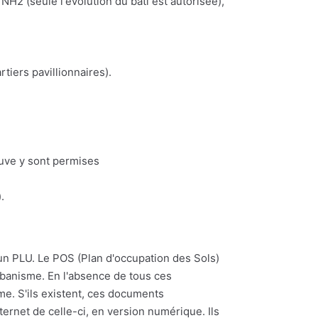
NH2 (seule l'évolution du bâti est autorisée),
iers pavillionnaires).
euve y sont permises
.
d'un PLU. Le POS (Plan d'occupation des Sols)
rbanisme. En l'absence de tous ces
me. S'ils existent, ces documents
ernet de celle-ci, en version numérique. Ils