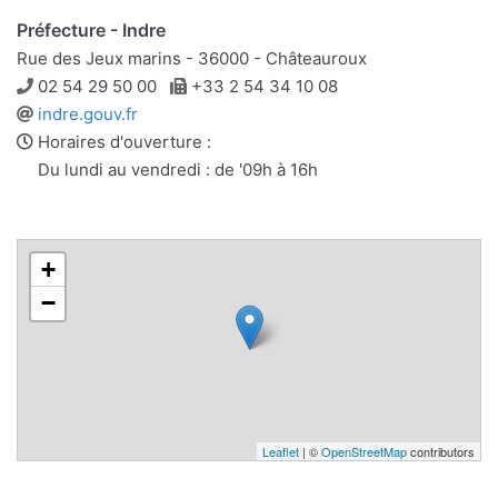
Préfecture - Indre
Rue des Jeux marins - 36000 - Châteauroux
Téléphone
Télécopie
02 54 29 50 00
+33 2 54 34 10 08
Site
indre.gouv.fr
web
Horaires d'ouverture :
Du lundi au vendredi : de '09h à 16h
+
−
Leaflet
| ©
OpenStreetMap
contributors