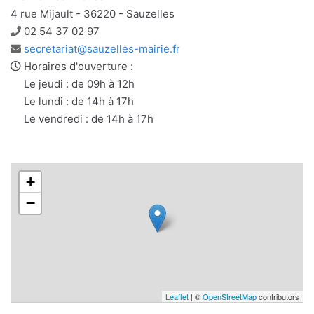
4 rue Mijault - 36220 - Sauzelles
Téléphone
02 54 37 02 97
Adresse
secretariat@sauzelles-mairie.fr
e-
Horaires d'ouverture :
mail
Le jeudi : de 09h à 12h
Le lundi : de 14h à 17h
Le vendredi : de 14h à 17h
+
−
Leaflet
| ©
OpenStreetMap
contributors