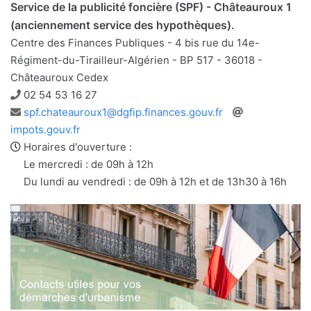
Service de la publicité foncière (SPF) - Châteauroux 1
(anciennement service des hypothèques).
Centre des Finances Publiques - 4 bis rue du 14e-
Régiment-du-Tirailleur-Algérien - BP 517 - 36018 -
Châteauroux Cedex
Téléphone
02 54 53 16 27
Adresse
Site
spf.chateauroux1@dgfip.finances.gouv.fr
e-
web
impots.gouv.fr
mail
Horaires d'ouverture :
Le mercredi : de 09h à 12h
Du lundi au vendredi : de 09h à 12h et de 13h30 à 16h