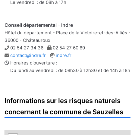
Le vendredi : de 08h à 17h
Conseil départemental - Indre
Hôtel du département - Place de la Victoire-et-des-Alliés -
36000 - Châteauroux
Téléphone
Télécopie
02 54 27 34 36
02 54 27 60 69
Adresse
Site
contact@indre.fr
indre.fr
e-
web
Horaires d'ouverture :
mail
Du lundi au vendredi : de 08h30 à 12h30 et de 14h à 18h
Informations sur les risques naturels
concernant la commune de Sauzelles