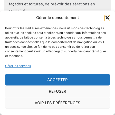
façades et toitures, de prévoir des aérations en
sous-sol.
Gérer le consentement
Pour offrir les meilleures expériences, nous utilisons des technologies
telles que les cookies pour stocker et/ou accéder aux informations des
Je demande le descriptif des
appareils. Le fait de consentir à ces technologies nous permettra de
traiter des données telles que le comportement de navigation ou les ID
risques pour ma ville
uniques sur ce site. Le fait de ne pas consentir ou de retirer son
consentement peut avoir un effet négatif sur certaines caractéristiques
et fonctions.
Gérer les services
Le risque Radon
ACCEPTER
La commune de Sauzelles se trouve dans une
REFUSER
zone de
concentration de radon de 1
, ce qui est
considéré comme
faible
.
VOIR LES PRÉFÉRENCES
Le
radon
est un gaz radioactif issu de la désintégration du