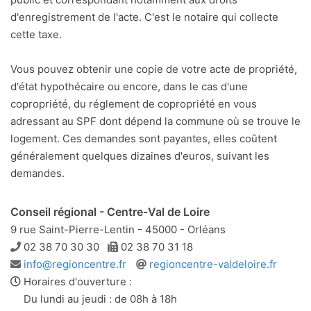
d'enregistrement de l'acte. C'est le notaire qui collecte
cette taxe.
Vous pouvez obtenir une copie de votre acte de propriété,
d'état hypothécaire ou encore, dans le cas d'une
copropriété, du réglement de copropriété en vous
adressant au SPF dont dépend la commune où se trouve le
logement. Ces demandes sont payantes, elles coûtent
généralement quelques dizaines d'euros, suivant les
demandes.
Conseil régional - Centre-Val de Loire
9 rue Saint-Pierre-Lentin - 45000 - Orléans
Téléphone
Télécopie
02 38 70 30 30
02 38 70 31 18
Adresse
Site
info@regioncentre.fr
regioncentre-valdeloire.fr
e-
web
Horaires d'ouverture :
mail
Du lundi au jeudi : de 08h à 18h