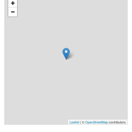
+
−
Leaflet
| ©
OpenStreetMap
contributors