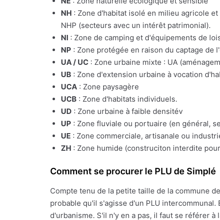
NE
: Zone naturelle écologique et sensible
NH
: Zone d'habitat isolé en milieu agricole e
NHP (secteurs avec un intérêt patrimonial).
NI
: Zone de camping et d'équipements de lois
NP
: Zone protégée en raison du captage de l
UA / UC
: Zone urbaine mixte : UA (aménagemen
UB
: Zone d'extension urbaine à vocation d'ha
UCA
: Zone paysagère
UCB
: Zone d'habitats individuels.
UD
: Zone urbaine à faible densitév
UP
: Zone fluviale ou portuaire (en général, s
UE
: Zone commerciale, artisanale ou industrie
ZH
: Zone humide (construciton interdite pour
Comment se procurer le PLU de Simplé
Compte tenu de la petite taille de la commune d
probable qu'il s'agisse d'un PLU intercommunal. 
d'urbanisme. S'il n'y en a pas, il faut se référe