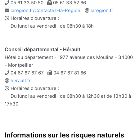
Téléphone
Télécopie
05 61 33 50 50
05 61 33 52 66
Adresse
Site
laregion.fr/Contactez-la-Region
laregion.fr
e-
web
Horaires d'ouverture :
mail
Du lundi au vendredi : de 08h30 à 18h
Conseil départemental - Hérault
Hôtel du département - 1977 avenue des Moulins - 34000
- Montpellier
Téléphone
Télécopie
04 67 67 67 67
04 67 67 81 66
Site
herault.fr
web
Horaires d'ouverture :
Du lundi au vendredi : de 08h30 à 12h30 et de 13h30 à
17h30
Informations sur les risques naturels