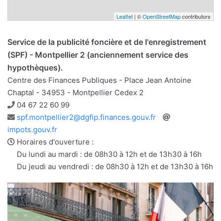
Leaflet
| ©
OpenStreetMap
contributors
Service de la publicité foncière et de l'enregistrement
(SPF) - Montpellier 2 (anciennement service des
hypothèques).
Centre des Finances Publiques - Place Jean Antoine
Chaptal - 34953 - Montpellier Cedex 2
Téléphone
04 67 22 60 99
Adresse
Site
spf.montpellier2@dgfip.finances.gouv.fr
e-
web
impots.gouv.fr
mail
Horaires d'ouverture :
Du lundi au mardi : de 08h30 à 12h et de 13h30 à 16h
Du jeudi au vendredi : de 08h30 à 12h et de 13h30 à 16h