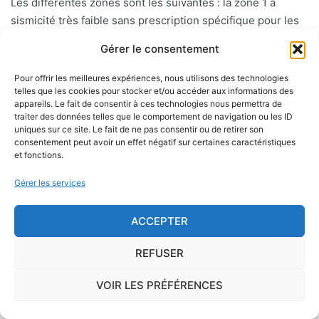
Les différentes zones sont les suivantes : la zone 1 à
sismicité très faible sans prescription spécifique pour les
constructions dites "à risque normal". Les zones 2 à 5 (aléa
Gérer le consentement
sisimique faible, modéré, moyen ou fort) où des règles de
constructions parasismiques s'appliquent aux bâtiments
Pour offrir les meilleures expériences, nous utilisons des technologies
dits "à risque normal".
telles que les cookies pour stocker et/ou accéder aux informations des
appareils. Le fait de consentir à ces technologies nous permettra de
traiter des données telles que le comportement de navigation ou les ID
uniques sur ce site. Le fait de ne pas consentir ou de retirer son
consentement peut avoir un effet négatif sur certaines caractéristiques
Le risque mérule
et fonctions.
Le diagnostic concernant la mérule, champignon
Gérer les services
lignivore n'est pas obligatoire pour la vente d'un bien
immobilier hormis dans 20 communes du Finistère
ACCEPTER
.Cependant, il est préférable d'être particulièrement
vigilant car des chantiers de champignons lignivores
REFUSER
existent dans de nombreuses communes partout en
France, en particulier dans le Finistère ou à Paris.
VOIR LES PRÉFÉRENCES
Pour se prémunir autant que possible d'éventuelles