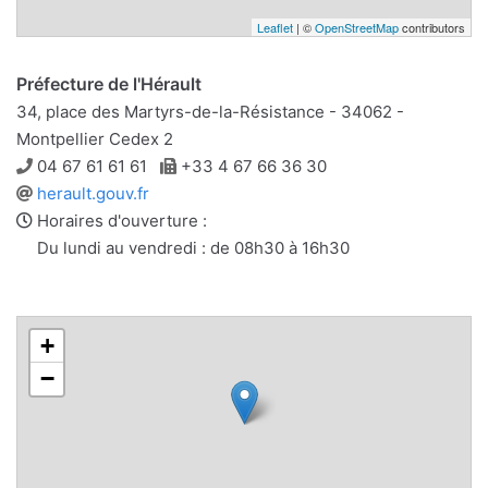
Leaflet
| ©
OpenStreetMap
contributors
Préfecture de l'Hérault
34, place des Martyrs-de-la-Résistance - 34062 -
Montpellier Cedex 2
Téléphone
Télécopie
04 67 61 61 61
+33 4 67 66 36 30
Site
herault.gouv.fr
web
Horaires d'ouverture :
Du lundi au vendredi : de 08h30 à 16h30
+
−