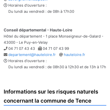
web
Horaires d'ouverture :
Du lundi au vendredi : de 08h à 17h30
Conseil départemental - Haute-Loire
Hôtel du département - 1 place Monseigneur-de-Galard -
43000 - Le Puy-en-Velay
Téléphone
Télécopie
04 71 07 43 43
04 71 07 43 99
Adresse
Site
departement@hauteloire.fr
hauteloire.fr
e-
web
Horaires d'ouverture :
mail
Du lundi au vendredi : de 08h30 à 12h30 et de 13h à 17h
Informations sur les risques naturels
concernant la commune de Tence