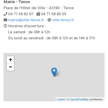
Mairie - Tence
Place de l'Hôtel-de-Ville - 43190 - Tence
Téléphone
Télécopie
04 71 59 82 67
04 71 59 80 05
Adresse
Site
mairie@ville-tence.fr
ville-tence.fr
e-
web
Horaires d'ouverture :
mail
Le samedi : de 09h à 12h
Du lundi au vendredi : de 09h à 12h et de 14h à 17h
+
−
Leaflet
| ©
OpenStreetMap
contributors