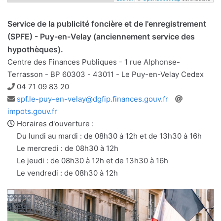
Service de la publicité foncière et de l'enregistrement
(SPFE) - Puy-en-Velay (anciennement service des
hypothèques).
Centre des Finances Publiques - 1 rue Alphonse-
Terrasson - BP 60303 - 43011 - Le Puy-en-Velay Cedex
Téléphone
04 71 09 83 20
Adresse
Site
spf.le-puy-en-velay@dgfip.finances.gouv.fr
e-
web
impots.gouv.fr
mail
Horaires d'ouverture :
Du lundi au mardi : de 08h30 à 12h et de 13h30 à 16h
Le mercredi : de 08h30 à 12h
Le jeudi : de 08h30 à 12h et de 13h30 à 16h
Le vendredi : de 08h30 à 12h