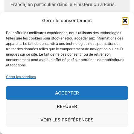
France, en particulier dans le Finistère ou à Paris.
Pour se prémunir autant que possible d'éventuelles
Gérer le consentement
nuisances dues aux mérules lors de la construction
Pour offrir les meilleures expériences, nous utilisons des technologies
du logement, il convient de respecter certaines
telles que les cookies pour stocker et/ou accéder aux informations des
règles comme l'utilisation des bois secs, le fait
appareils. Le fait de consentir à ces technologies nous permettra de
d'éviter autant que possible le
contact direct entre
traiter des données telles que le comportement de navigation ou les ID
uniques sur ce site. Le fait de ne pas consentir ou de retirer son
le bois et le sol
, de s'assurer de l'étanchéité des
consentement peut avoir un effet négatif sur certaines caractéristiques
façades et toitures, de prévoir des aérations en
et fonctions.
sous-sol.
Gérer les services
ACCEPTER
Je demande le descriptif des
REFUSER
risques pour ma ville
VOIR LES PRÉFÉRENCES