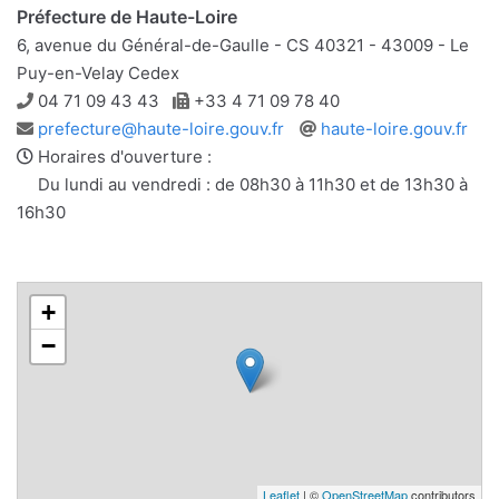
Préfecture de Haute-Loire
6, avenue du Général-de-Gaulle - CS 40321 - 43009 - Le
Puy-en-Velay Cedex
Téléphone
Télécopie
04 71 09 43 43
+33 4 71 09 78 40
Adresse
Site
prefecture@haute-loire.gouv.fr
haute-loire.gouv.fr
e-
web
Horaires d'ouverture :
mail
Du lundi au vendredi : de 08h30 à 11h30 et de 13h30 à
16h30
+
−
Leaflet
| ©
OpenStreetMap
contributors