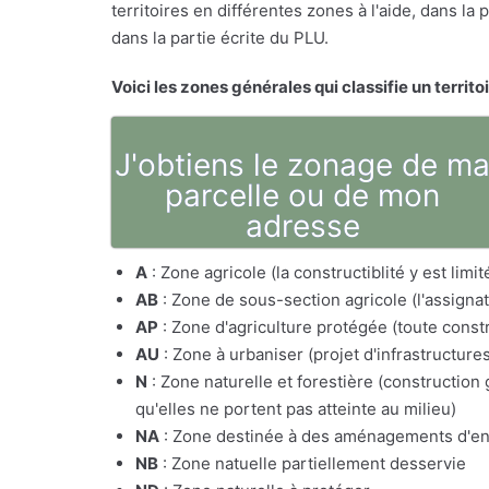
territoires en différentes zones à l'aide, dans l
dans la partie écrite du PLU.
Voici les zones générales qui classifie un territo
J'obtiens le zonage de m
parcelle ou de mon
adresse
A
: Zone agricole (la constructiblité y est lim
AB
: Zone de sous-section agricole (l'assig
AP
: Zone d'agriculture protégée (toute constr
AU
: Zone à urbaniser (projet d'infrastructure
N
: Zone naturelle et forestière (constructio
qu'elles ne portent pas atteinte au milieu)
NA
: Zone destinée à des aménagements d'e
NB
: Zone natuelle partiellement desservie