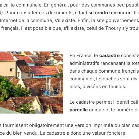
r à la carte communale. En général, pour des communes peu peupl
(N). Pour consulter ces documents, il faut
se rendre en mairie
. I
nternet de la commune, s'il existe. Enfin, le site gouvernement
français. Il est possible que, s'il existe, celui de Thoury s'y trou
En France, le
cadastre
consiste
administratifs rencensant la tot
dans chaque commune française.
communes, lesquelles sont divis
elles, divisées en feuilles.
Le cadastre permet l'identificat
parcelle
unique et le numéro de 
res fournissent obligatoirement une version imprimée du plan cad
face du bien vendu. Le cadastre a donc une valeur foncière.