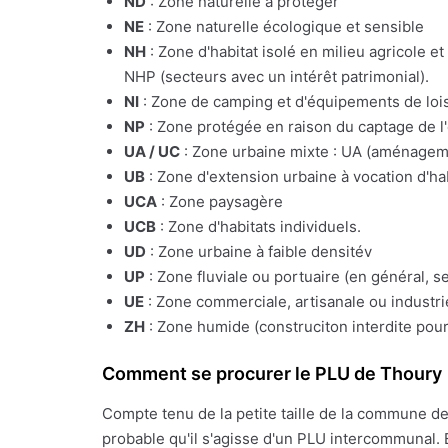
ND
: Zone naturelle à protéger
NE
: Zone naturelle écologique et sensible
NH
: Zone d'habitat isolé en milieu agricole e
NHP (secteurs avec un intérêt patrimonial).
NI
: Zone de camping et d'équipements de lois
NP
: Zone protégée en raison du captage de l
UA / UC
: Zone urbaine mixte : UA (aménagemen
UB
: Zone d'extension urbaine à vocation d'ha
UCA
: Zone paysagère
UCB
: Zone d'habitats individuels.
UD
: Zone urbaine à faible densitév
UP
: Zone fluviale ou portuaire (en général, s
UE
: Zone commerciale, artisanale ou industrie
ZH
: Zone humide (construciton interdite pour
Comment se procurer le PLU de Thoury
Compte tenu de la petite taille de la commune d
probable qu'il s'agisse d'un PLU intercommunal. 