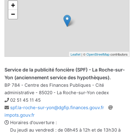
+
−
Leaflet
| ©
OpenStreetMap
contributors
Service de la publicité foncière (SPF) - La Roche-sur-
Yon (anciennement service des hypothèques).
BP 784 - Centre des Finances Publiques - Cité
administrative - 85020 - La Roche-sur-Yon cedex
Téléphone
02 51 45 11 45
Adresse
Site
spf.la-roche-sur-yon@dgfip.finances.gouv.fr
e-
web
impots.gouv.fr
mail
Horaires d'ouverture :
Du jeudi au vendredi : de 08h45 à 12h et de 13h30 à