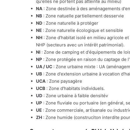
qu'elles ne portent pas atteinte au milieu)
NA
: Zone destinée à des aménagements d'e
NB
: Zone natuelle partiellement desservie
ND
: Zone naturelle à protéger
NE
: Zone naturelle écologique et sensible
NH
: Zone d'habitat isolé en milieu agricole e
NHP (secteurs avec un intérêt patrimonial).
NI
: Zone de camping et d'équipements de lois
NP
: Zone protégée en raison du captage de l
UA / UC
: Zone urbaine mixte : UA (aménagemen
UB
: Zone d'extension urbaine à vocation d'ha
UCA
: Zone paysagère
UCB
: Zone d'habitats individuels.
UD
: Zone urbaine à faible densitév
UP
: Zone fluviale ou portuaire (en général, s
UE
: Zone commerciale, artisanale ou industrie
ZH
: Zone humide (construciton interdite pour