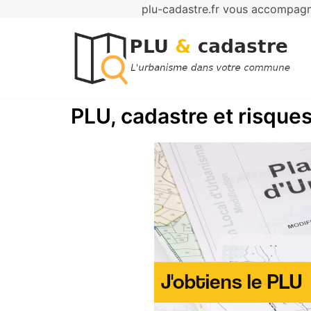
plu-cadastre.fr vous accompagne
Aller
au
contenu
PLU, cadastre et risques