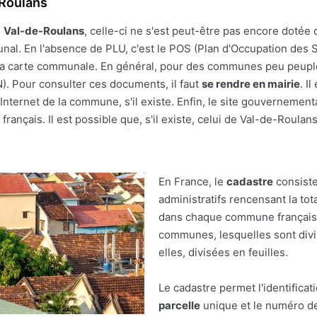
-Roulans
e
Val-de-Roulans
, celle-ci ne s'est peut-être pas encore dotée d
unal. En l'absence de PLU, c'est le POS (Plan d'Occupation des S
r à la carte communale. En général, pour des communes peu peupl
(N). Pour consulter ces documents, il faut
se rendre en mairie
. I
nternet de la commune, s'il existe. Enfin, le site gouvernement
français. Il est possible que, s'il existe, celui de Val-de-Roulans
En France, le
cadastre
consiste
administratifs rencensant la tot
dans chaque commune française.
communes, lesquelles sont divis
elles, divisées en feuilles.
Le cadastre permet l'identificat
parcelle
unique et le numéro de 