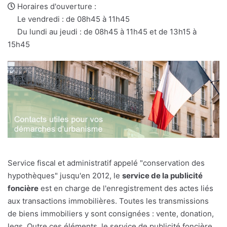
e-
web
Horaires d'ouverture :
mail
Le vendredi : de 08h45 à 11h45
Du lundi au jeudi : de 08h45 à 11h45 et de 13h15 à
15h45
Service fiscal et administratif appelé "conservation des
hypothèques" jusqu'en 2012, le
service de la publicité
foncière
est en charge de l'enregistrement des actes liés
aux transactions immobilières. Toutes les transmissions
de biens immobiliers y sont consignées : vente, donation,
legs. Outre ces éléments, le service de publicité foncière