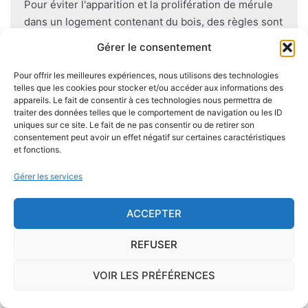
Pour éviter l'apparition et la prolifération de mérule
dans un logement contenant du bois, des règles sont
à respecter lors de la construction de celui-ci.
Gérer le consentement
Utiliser des bois secs, éviter autant que possible le
contact direct entre le bois et le sol
, s'assurer de
Pour offrir les meilleures expériences, nous utilisons des technologies
telles que les cookies pour stocker et/ou accéder aux informations des
l'étanchéité des façades et toitures ou encore
appareils. Le fait de consentir à ces technologies nous permettra de
prévoir des aérations en sous-sol limitent les risques
traiter des données telles que le comportement de navigation ou les ID
majeurs d'apparition de champignons lignivores.
uniques sur ce site. Le fait de ne pas consentir ou de retirer son
consentement peut avoir un effet négatif sur certaines caractéristiques
et fonctions.
Gérer les services
Je demande le descriptif des
ACCEPTER
risques pour ma ville
REFUSER
VOIR LES PRÉFÉRENCES
Le risque Radon