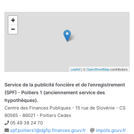
+
−
Leaflet
| ©
OpenStreetMap
contributors
Service de la publicité foncière et de l'enregistrement
(SPF) - Poitiers 1 (anciennement service des
hypothèques).
Centre des Finances Publiques - 15 rue de Slovénie - CS
60565 - 86021 - Poitiers Cedex
Téléphone
05 49 38 24 70
Adresse
Site
spf.poitiers1@dgfip.finances.gouv.fr
impots.gouv.fr