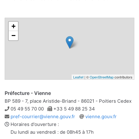
+
−
Leaflet
| ©
OpenStreetMap
contributors
Préfecture - Vienne
BP 589 - 7, place Aristide-Briand - 86021 - Poitiers Cedex
Téléphone
Télécopie
05 49 55 70 00
+33 5 49 88 25 34
Adresse
Site
pref-courrier@vienne.gouv.fr
vienne.gouv.fr
e-
web
Horaires d'ouverture :
mail
Du lundi au vendredi : de 08h45 à 17h