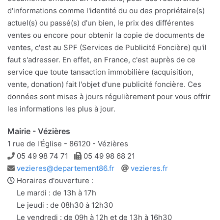
d'informations comme l'identité du ou des propriétaire(s)
actuel(s) ou passé(s) d'un bien, le prix des différentes
ventes ou encore pour obtenir la copie de documents de
ventes, c'est au SPF (Services de Publicité Foncière) qu'il
faut s'adresser. En effet, en France, c'est auprès de ce
service que toute tansaction immobilière (acquisition,
vente, donation) fait l'objet d'une publicité foncière. Ces
données sont mises à jours régulièrement pour vous offrir
les informations les plus à jour.
Mairie - Vézières
1 rue de l'Église - 86120 - Vézières
Téléphone
Télécopie
05 49 98 74 71
05 49 98 68 21
Adresse
Site
vezieres@departement86.fr
vezieres.fr
e-
web
Horaires d'ouverture :
mail
Le mardi : de 13h à 17h
Le jeudi : de 08h30 à 12h30
Le vendredi : de 09h à 12h et de 13h à 16h30