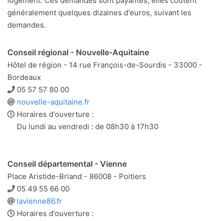
logement. Ces demandes sont payantes, elles coûtent
généralement quelques dizaines d'euros, suivant les
demandes.
Conseil régional - Nouvelle-Aquitaine
Hôtel de région - 14 rue François-de-Sourdis - 33000 -
Bordeaux
Téléphone
05 57 57 80 00
Site
nouvelle-aquitaine.fr
web
Horaires d'ouverture :
Du lundi au vendredi : de 08h30 à 17h30
Conseil départemental - Vienne
Place Aristide-Briand - 86008 - Poitiers
Téléphone
05 49 55 66 00
Site
lavienne86.fr
web
Horaires d'ouverture :