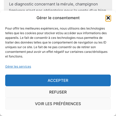
Le diagnostic concernant la mérule, champignon
lignivore n'est pas obligatoire pour la vente d'un bien
immobilier hormis dans 20 communes du Finistère
Gérer le consentement
.Cependant, il est préférable d'être particulièrement
Pour offrir les meilleures expériences, nous utilisons des technologies
vigilant car des chantiers de champignons lignivores
telles que les cookies pour stocker et/ou accéder aux informations des
existent dans de nombreuses communes partout en
appareils. Le fait de consentir à ces technologies nous permettra de
France, en particulier dans le Finistère ou à Paris.
traiter des données telles que le comportement de navigation ou les ID
uniques sur ce site. Le fait de ne pas consentir ou de retirer son
consentement peut avoir un effet négatif sur certaines caractéristiques
Pour se prémunir autant que possible d'éventuelles
et fonctions.
nuisances dues aux mérules lors de la construction
Gérer les services
du logement, il convient de respecter certaines
règles comme l'utilisation des bois secs, le fait
ACCEPTER
d'éviter autant que possible le
contact direct entre
le bois et le sol
, de s'assurer de l'étanchéité des
REFUSER
façades et toitures, de prévoir des aérations en
sous-sol.
VOIR LES PRÉFÉRENCES