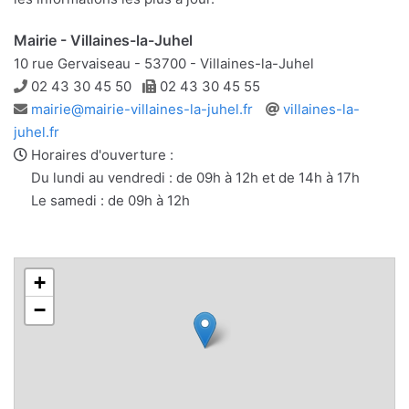
Mairie - Villaines-la-Juhel
10 rue Gervaiseau - 53700 - Villaines-la-Juhel
Téléphone
Télécopie
02 43 30 45 50
02 43 30 45 55
Adresse
Site
mairie@mairie-villaines-la-juhel.fr
villaines-la-
e-
web
juhel.fr
mail
Horaires d'ouverture :
Du lundi au vendredi : de 09h à 12h et de 14h à 17h
Le samedi : de 09h à 12h
+
−