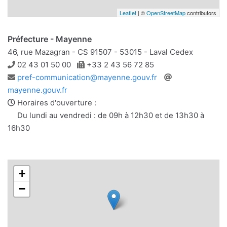
Leaflet
| ©
OpenStreetMap
contributors
Préfecture - Mayenne
46, rue Mazagran - CS 91507 - 53015 - Laval Cedex
Téléphone
Télécopie
02 43 01 50 00
+33 2 43 56 72 85
Adresse
Site
pref-communication@mayenne.gouv.fr
e-
web
mayenne.gouv.fr
mail
Horaires d'ouverture :
Du lundi au vendredi : de 09h à 12h30 et de 13h30 à
16h30
+
−