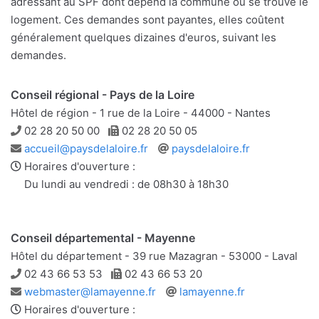
adressant au SPF dont dépend la commune où se trouve le
logement. Ces demandes sont payantes, elles coûtent
généralement quelques dizaines d'euros, suivant les
demandes.
Conseil régional - Pays de la Loire
Hôtel de région - 1 rue de la Loire - 44000 - Nantes
Téléphone
Télécopie
02 28 20 50 00
02 28 20 50 05
Adresse
Site
accueil@paysdelaloire.fr
paysdelaloire.fr
e-
web
Horaires d'ouverture :
mail
Du lundi au vendredi : de 08h30 à 18h30
Conseil départemental - Mayenne
Hôtel du département - 39 rue Mazagran - 53000 - Laval
Téléphone
Télécopie
02 43 66 53 53
02 43 66 53 20
Adresse
Site
webmaster@lamayenne.fr
lamayenne.fr
e-
web
Horaires d'ouverture :