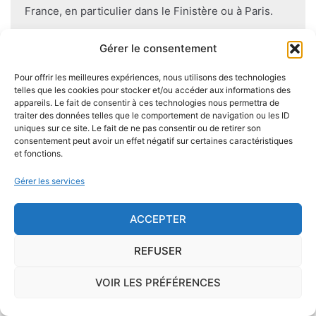
France, en particulier dans le Finistère ou à Paris.
Pour se prémunir autant que possible d'éventuelles
Gérer le consentement
nuisances dues aux mérules lors de la construction
Pour offrir les meilleures expériences, nous utilisons des technologies
du logement, il convient de respecter certaines
telles que les cookies pour stocker et/ou accéder aux informations des
règles comme l'utilisation des bois secs, le fait
appareils. Le fait de consentir à ces technologies nous permettra de
d'éviter autant que possible le
contact direct entre
traiter des données telles que le comportement de navigation ou les ID
uniques sur ce site. Le fait de ne pas consentir ou de retirer son
le bois et le sol
, de s'assurer de l'étanchéité des
consentement peut avoir un effet négatif sur certaines caractéristiques
façades et toitures, de prévoir des aérations en
et fonctions.
sous-sol.
Gérer les services
ACCEPTER
Je demande le descriptif des
REFUSER
risques pour ma ville
VOIR LES PRÉFÉRENCES