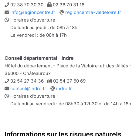
Téléphone
Télécopie
02 38 70 30 30
02 38 70 31 18
Adresse
Site
info@regioncentre.fr
regioncentre-valdeloire.fr
e-
web
Horaires d'ouverture :
mail
Du lundi au jeudi : de 08h à 18h
Le vendredi : de 08h à 17h
Conseil départemental - Indre
Hôtel du département - Place de la Victoire-et-des-Alliés -
36000 - Châteauroux
Téléphone
Télécopie
02 54 27 34 36
02 54 27 60 69
Adresse
Site
contact@indre.fr
indre.fr
e-
web
Horaires d'ouverture :
mail
Du lundi au vendredi : de 08h30 à 12h30 et de 14h à 18h
Informations sur les risques naturels