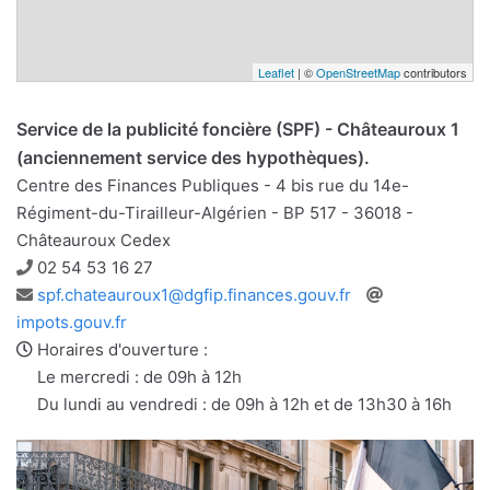
Leaflet
| ©
OpenStreetMap
contributors
Service de la publicité foncière (SPF) - Châteauroux 1
(anciennement service des hypothèques).
Centre des Finances Publiques - 4 bis rue du 14e-
Régiment-du-Tirailleur-Algérien - BP 517 - 36018 -
Châteauroux Cedex
Téléphone
02 54 53 16 27
Adresse
Site
spf.chateauroux1@dgfip.finances.gouv.fr
e-
web
impots.gouv.fr
mail
Horaires d'ouverture :
Le mercredi : de 09h à 12h
Du lundi au vendredi : de 09h à 12h et de 13h30 à 16h