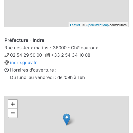
Leaflet
| ©
OpenStreetMap
contributors
Préfecture - Indre
Rue des Jeux marins - 36000 - Châteauroux
Téléphone
Télécopie
02 54 29 50 00
+33 2 54 34 10 08
Site
indre.gouv.fr
web
Horaires d'ouverture :
Du lundi au vendredi : de '09h à 16h
+
−