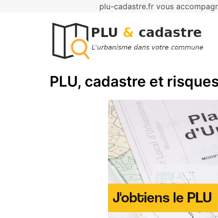
plu-cadastre.fr vous accompagne
Aller
au
contenu
PLU, cadastre et risques 