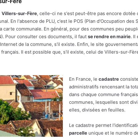
sur-Fère
e
Villers-sur-Fère
, celle-ci ne s'est peut-être pas encore dotée d
unal. En l'absence de PLU, c'est le POS (Plan d'Occupation des S
r à la carte communale. En général, pour des communes peu peupl
(N). Pour consulter ces documents, il faut
se rendre en mairie
. I
nternet de la commune, s'il existe. Enfin, le site gouvernement
rançais. Il est possible que, s'il existe, celui de Villers-sur-Fèr
En France, le
cadastre
consiste
administratifs rencensant la tot
dans chaque commune française.
communes, lesquelles sont divis
elles, divisées en feuilles.
Le cadastre permet l'identificat
parcelle
unique et le numéro de 