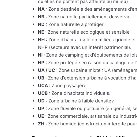
qu'elles ne portent pas atteinte au milieu)
NA
: Zone destinée à des aménagements d'e
NB
: Zone natuelle partiellement desservie
ND
: Zone naturelle à protéger
NE
: Zone naturelle écologique et sensible
NH
: Zone d'habitat isolé en milieu agricole e
NHP (secteurs avec un intérêt patrimonial).
NI
: Zone de camping et d'équipements de lois
NP
: Zone protégée en raison du captage de l
UA / UC
: Zone urbaine mixte : UA (aménagemen
UB
: Zone d'extension urbaine à vocation d'ha
UCA
: Zone paysagère
UCB
: Zone d'habitats individuels.
UD
: Zone urbaine à faible densitév
UP
: Zone fluviale ou portuaire (en général, s
UE
: Zone commerciale, artisanale ou industrie
ZH
: Zone humide (construciton interdite pour