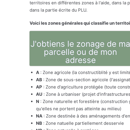
territoires en différentes zones à l'aide, dans l
dans la partie écrite du PLU.
Voici les zones générales qui classifie un territo
J'obtiens le zonage de m
parcelle ou de mon
adresse
A
: Zone agricole (la constructiblité y est lim
AB
: Zone de sous-section agricole (l'assig
AP
: Zone d'agriculture protégée (toute constr
AU
: Zone à urbaniser (projet d'infrastructure
N
: Zone naturelle et forestière (constructio
qu'elles ne portent pas atteinte au milieu)
NA
: Zone destinée à des aménagements d'e
NB
: Zone natuelle partiellement desservie