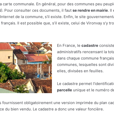
r à la carte communale. En général, pour des communes peu peupl
(N). Pour consulter ces documents, il faut
se rendre en mairie
. I
nternet de la commune, s'il existe. Enfin, le site gouvernement
rançais. Il est possible que, s'il existe, celui de Vironvay s'y tr
En France, le
cadastre
consiste
administratifs rencensant la tot
dans chaque commune française.
communes, lesquelles sont divis
elles, divisées en feuilles.
Le cadastre permet l'identificat
parcelle
unique et le numéro de 
res fournissent obligatoirement une version imprimée du plan cad
face du bien vendu. Le cadastre a donc une valeur foncière.