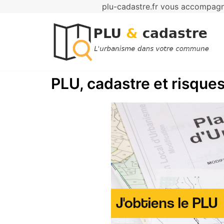
plu-cadastre.fr vous accompagne
Aller
au
contenu
PLU, cadastre et risques