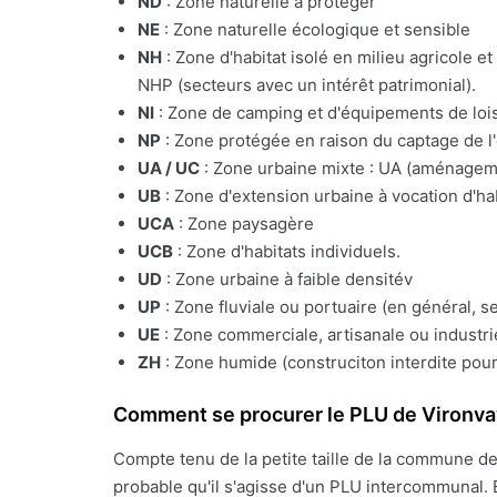
ND
: Zone naturelle à protéger
NE
: Zone naturelle écologique et sensible
NH
: Zone d'habitat isolé en milieu agricole e
NHP (secteurs avec un intérêt patrimonial).
NI
: Zone de camping et d'équipements de lois
NP
: Zone protégée en raison du captage de l
UA / UC
: Zone urbaine mixte : UA (aménagemen
UB
: Zone d'extension urbaine à vocation d'ha
UCA
: Zone paysagère
UCB
: Zone d'habitats individuels.
UD
: Zone urbaine à faible densitév
UP
: Zone fluviale ou portuaire (en général, s
UE
: Zone commerciale, artisanale ou industrie
ZH
: Zone humide (construciton interdite pour
Comment se procurer le PLU de Vironva
Compte tenu de la petite taille de la commune d
probable qu'il s'agisse d'un PLU intercommunal. 