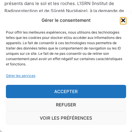
présents dans le sol et les roches. L'ISRN (Institut de
Radioprotection et de Sûreté Nucléaire), à la demande de
l'Autorité de Sûreté Nucléaire, a cartographié le territoire
Gérer le consentement
français en délimitant trois types de communes de
Pour offrir les meilleures expériences, nous utilisons des technologies
potentiel 1, 2 ou 3.
telles que les cookies pour stocker et/ou accéder aux informations des
appareils. Le fait de consentir à ces technologies nous permettra de
Sur le long terme, ce gaz peut favoriser l'apparition du
traiter des données telles que le comportement de navigation ou les ID
uniques sur ce site. Le fait de ne pas consentir ou de retirer son
cancer du poumon.
consentement peut avoir un effet négatif sur certaines caractéristiques
et fonctions.
Présent essentiellement dans les sols mais également, en
Gérer les services
concentration moindre, dans les matériaux de construction
et l'eau de distribution, le radon peut s'infiltrer à l'intérieur
ACCEPTER
d'une habitation par le passage des canalisations, les vides
sanitaires, les caves, etc.
REFUSER
Il existe des
dispositifs spécifiques
, qui coûtent
VOIR LES PRÉFÉRENCES
généralement quelques dizaines d'euros, permettant de
mesurer la concentration en radon dans son habitation. Il