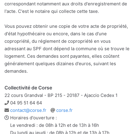
correspondant notamment aux droits d'enregistrement de
l'acte. C'est le notaire qui collecte cette taxe.
Vous pouvez obtenir une copie de votre acte de propriété,
d'état hypothécaire ou encore, dans le cas d'une
copropriété, du réglement de copropriété en vous
adressant au SPF dont dépend la commune où se trouve le
logement. Ces demandes sont payantes, elles coûtent
généralement quelques dizaines d'euros, suivant les
demandes.
Collectivité de Corse
22 cours Grandval - BP 215 - 20187 - Ajaccio Cedex 1
Téléphone
04 95 51 64 64
Adresse
Site
contact@corse.fr
corse.fr
e-
web
Horaires d'ouverture :
mail
Le vendredi : de 08h à 12h et de 13h à 16h
Du lundi au jeudi : de 08h à 12h et de 13h à 17h