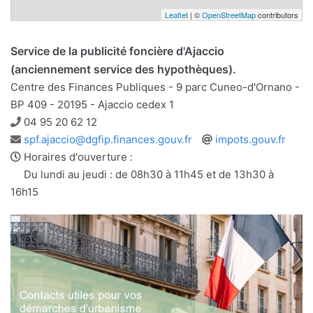
Leaflet
| ©
OpenStreetMap
contributors
Service de la publicité foncière d'Ajaccio
(anciennement service des hypothèques).
Centre des Finances Publiques - 9 parc Cuneo-d'Ornano -
BP 409 - 20195 - Ajaccio cedex 1
Téléphone
04 95 20 62 12
Adresse
Site
spf.ajaccio@dgfip.finances.gouv.fr
impots.gouv.fr
e-
web
Horaires d'ouverture :
mail
Du lundi au jeudi : de 08h30 à 11h45 et de 13h30 à
16h15