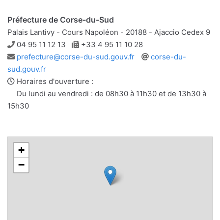
Préfecture de Corse-du-Sud
Palais Lantivy - Cours Napoléon - 20188 - Ajaccio Cedex 9
Téléphone
Télécopie
04 95 11 12 13
+33 4 95 11 10 28
Adresse
Site
prefecture@corse-du-sud.gouv.fr
corse-du-
e-
web
sud.gouv.fr
mail
Horaires d'ouverture :
Du lundi au vendredi : de 08h30 à 11h30 et de 13h30 à
15h30
+
−