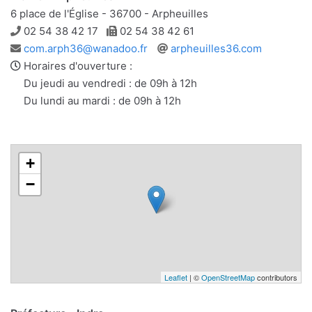
6 place de l'Église - 36700 - Arpheuilles
Téléphone
Télécopie
02 54 38 42 17
02 54 38 42 61
Adresse
Site
com.arph36@wanadoo.fr
arpheuilles36.com
e-
web
Horaires d'ouverture :
mail
Du jeudi au vendredi : de 09h à 12h
Du lundi au mardi : de 09h à 12h
+
−
Leaflet
| ©
OpenStreetMap
contributors