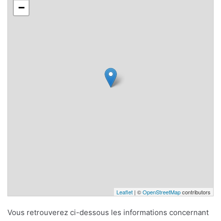
−
Leaflet
| ©
OpenStreetMap
contributors
Vous retrouverez ci-dessous les informations concernant