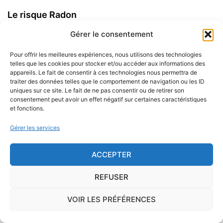
Le risque Radon
Gérer le consentement
La commune de Arpheuilles se trouve dans une
zone de
concentration de radon de 1
, ce qui est
Pour offrir les meilleures expériences, nous utilisons des technologies
considéré comme
faible
.
telles que les cookies pour stocker et/ou accéder aux informations des
appareils. Le fait de consentir à ces technologies nous permettra de
traiter des données telles que le comportement de navigation ou les ID
Le
radon
est un gaz radioactif issu de la désintégration du
uniques sur ce site. Le fait de ne pas consentir ou de retirer son
radium et de l'uranium, deux éléments présents dans le sol
consentement peut avoir un effet négatif sur certaines caractéristiques
et fonctions.
et les roches. On trouve des taux importants de radon
dans l'air sur le territoire français. C'est pourquoi l'ISRN
Gérer les services
(Institut de Radioprotection et de Sûreté Nucléaire), à la
demande de l'Autorité de Sûreté Nucléaire, a classé les
ACCEPTER
communes françaises en fonction de leur potentiel radon :
1, 2 ou 3.
REFUSER
Inhalé régulièrement et sur le long terme, le radon est un
VOIR LES PRÉFÉRENCES
facteur d'apparition du cancer du poumon.