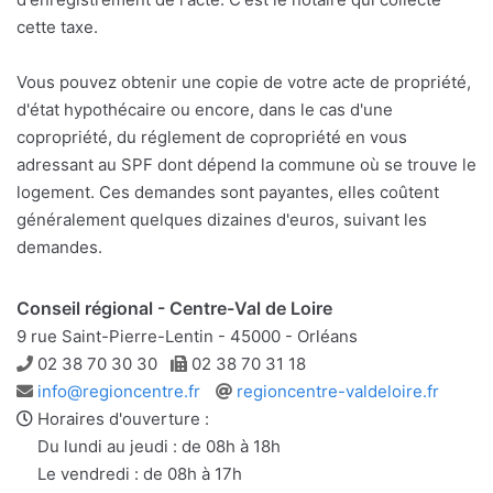
cette taxe.
Vous pouvez obtenir une copie de votre acte de propriété,
d'état hypothécaire ou encore, dans le cas d'une
copropriété, du réglement de copropriété en vous
adressant au SPF dont dépend la commune où se trouve le
logement. Ces demandes sont payantes, elles coûtent
généralement quelques dizaines d'euros, suivant les
demandes.
Conseil régional - Centre-Val de Loire
9 rue Saint-Pierre-Lentin - 45000 - Orléans
Téléphone
Télécopie
02 38 70 30 30
02 38 70 31 18
Adresse
Site
info@regioncentre.fr
regioncentre-valdeloire.fr
e-
web
Horaires d'ouverture :
mail
Du lundi au jeudi : de 08h à 18h
Le vendredi : de 08h à 17h