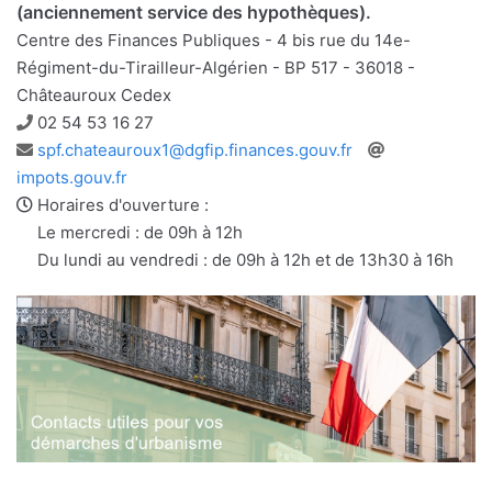
(anciennement service des hypothèques).
Centre des Finances Publiques - 4 bis rue du 14e-
Régiment-du-Tirailleur-Algérien - BP 517 - 36018 -
Châteauroux Cedex
Téléphone
02 54 53 16 27
Adresse
Site
spf.chateauroux1@dgfip.finances.gouv.fr
e-
web
impots.gouv.fr
mail
Horaires d'ouverture :
Le mercredi : de 09h à 12h
Du lundi au vendredi : de 09h à 12h et de 13h30 à 16h