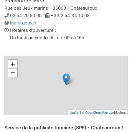
Préfecture - Indre
Rue des Jeux marins - 36000 - Châteauroux
Téléphone
Télécopie
02 54 29 50 00
+33 2 54 34 10 08
Site
indre.gouv.fr
web
Horaires d'ouverture :
Du lundi au vendredi : de '09h à 16h
+
−
Leaflet
| ©
OpenStreetMap
contributors
Service de la publicité foncière (SPF) - Châteauroux 1