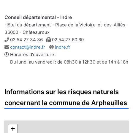
Conseil départemental - Indre
Hôtel du département - Place de la Victoire-et-des-Alliés -
36000 - Châteauroux
Téléphone
Télécopie
02 54 27 34 36
02 54 27 60 69
Adresse
Site
contact@indre.fr
indre.fr
e-
web
Horaires d'ouverture :
mail
Du lundi au vendredi : de 08h30 à 12h30 et de 14h à 18h
Informations sur les risques naturels
concernant la commune de Arpheuilles
+