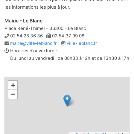
les informations les plus à jour.
Mairie - Le Blanc
Place René-Thimel - 36300 - Le Blanc
Téléphone
Télécopie
02 54 28 36 36
02 54 37 99 08
Adresse
Site
maire@ville-leblanc.fr
ville-leblanc.fr
e-
web
Horaires d'ouverture :
mail
Du lundi au vendredi : de 08h30 à 12h et de 13h30 à 17h
+
−