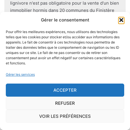
lignivore n'est pas obligatoire pour la vente d'un bien
immobilier hormis dans 20 communes du Finistère
.Cependant, il est préférable d'être particulièrement
Gérer le consentement
vigilant car des chantiers de champignons lignivores
existent dans de nombreuses communes partout en
Pour offrir les meilleures expériences, nous utilisons des technologies
telles que les cookies pour stocker et/ou accéder aux informations des
France, en particulier dans le Finistère ou à Paris.
appareils. Le fait de consentir à ces technologies nous permettra de
traiter des données telles que le comportement de navigation ou les ID
uniques sur ce site. Le fait de ne pas consentir ou de retirer son
Pour se prémunir autant que possible d'éventuelles
consentement peut avoir un effet négatif sur certaines caractéristiques
nuisances dues aux mérules lors de la construction
et fonctions.
du logement, il convient de respecter certaines
Gérer les services
règles comme l'utilisation des bois secs, le fait
d'éviter autant que possible le
contact direct entre
ACCEPTER
le bois et le sol
, de s'assurer de l'étanchéité des
façades et toitures, de prévoir des aérations en
REFUSER
sous-sol.
VOIR LES PRÉFÉRENCES