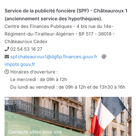
Service de la publicité foncière (SPF) - Châteauroux 1
(anciennement service des hypothèques).
Centre des Finances Publiques - 4 bis rue du 14e-
Régiment-du-Tirailleur-Algérien - BP 517 - 36018 -
Châteauroux Cedex
Téléphone
02 54 53 16 27
Adresse
Site
spf.chateauroux1@dgfip.finances.gouv.fr
e-
web
impots.gouv.fr
mail
Horaires d'ouverture :
Le mercredi : de 09h à 12h
Du lundi au vendredi : de 09h à 12h et de 13h30 à 16h