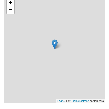
+
−
Leaflet
| ©
OpenStreetMap
contributors