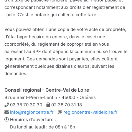
correspondant notamment aux droits d'enregistrement de
l'acte. C'est le notaire qui collecte cette taxe.
Vous pouvez obtenir une copie de votre acte de propriété,
d'état hypothécaire ou encore, dans le cas d'une
copropriété, du réglement de copropriété en vous
adressant au SPF dont dépend la commune où se trouve le
logement. Ces demandes sont payantes, elles coûtent
généralement quelques dizaines d'euros, suivant les
demandes.
Conseil régional - Centre-Val de Loire
9 rue Saint-Pierre-Lentin - 45000 - Orléans
Téléphone
Télécopie
02 38 70 30 30
02 38 70 31 18
Adresse
Site
info@regioncentre.fr
regioncentre-valdeloire.fr
e-
web
Horaires d'ouverture :
mail
Du lundi au jeudi : de 08h à 18h