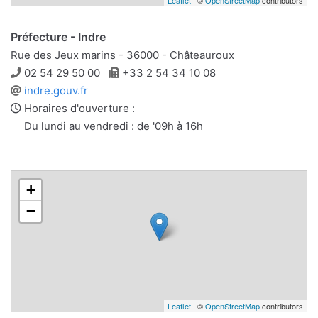
Leaflet
| ©
OpenStreetMap
contributors
Préfecture - Indre
Rue des Jeux marins - 36000 - Châteauroux
Téléphone
Télécopie
02 54 29 50 00
+33 2 54 34 10 08
Site
indre.gouv.fr
web
Horaires d'ouverture :
Du lundi au vendredi : de '09h à 16h
+
−
Leaflet
| ©
OpenStreetMap
contributors