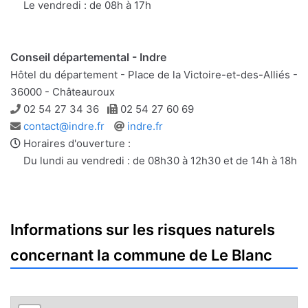
Le vendredi : de 08h à 17h
Conseil départemental - Indre
Hôtel du département - Place de la Victoire-et-des-Alliés -
36000 - Châteauroux
Téléphone
Télécopie
02 54 27 34 36
02 54 27 60 69
Adresse
Site
contact@indre.fr
indre.fr
e-
web
Horaires d'ouverture :
mail
Du lundi au vendredi : de 08h30 à 12h30 et de 14h à 18h
Informations sur les risques naturels
concernant la commune de Le Blanc