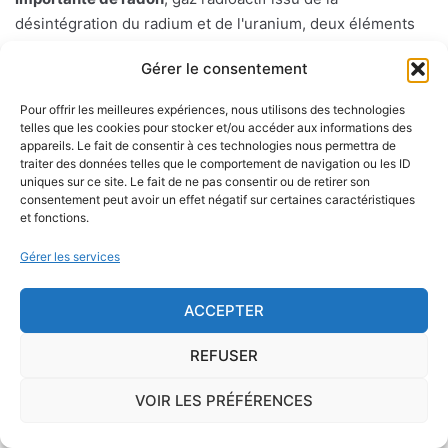
désintégration du radium et de l'uranium, deux éléments
présents dans le sol et les roches. L'ISRN (Institut de
Gérer le consentement
Radioprotection et de Sûreté Nucléaire), à la demande de
l'Autorité de Sûreté Nucléaire, a cartographié le territoire
Pour offrir les meilleures expériences, nous utilisons des technologies
français en délimitant trois types de communes de
telles que les cookies pour stocker et/ou accéder aux informations des
appareils. Le fait de consentir à ces technologies nous permettra de
potentiel 1, 2 ou 3.
traiter des données telles que le comportement de navigation ou les ID
uniques sur ce site. Le fait de ne pas consentir ou de retirer son
Sur le long terme, ce gaz peut favoriser l'apparition du
consentement peut avoir un effet négatif sur certaines caractéristiques
et fonctions.
cancer du poumon.
Gérer les services
Présent essentiellement dans les sols mais également, en
concentration moindre, dans les matériaux de construction
ACCEPTER
et l'eau de distribution, le radon peut s'infiltrer à l'intérieur
d'une habitation par le passage des canalisations, les vides
REFUSER
sanitaires, les caves, etc.
VOIR LES PRÉFÉRENCES
Il existe des
dispositifs spécifiques
, qui coûtent