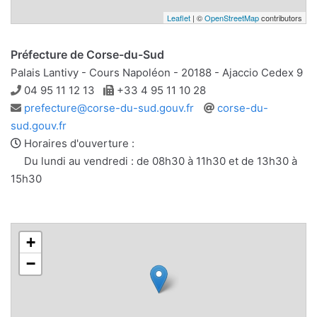
Leaflet
| ©
OpenStreetMap
contributors
Préfecture de Corse-du-Sud
Palais Lantivy - Cours Napoléon - 20188 - Ajaccio Cedex 9
Téléphone
Télécopie
04 95 11 12 13
+33 4 95 11 10 28
Adresse
Site
prefecture@corse-du-sud.gouv.fr
corse-du-
e-
web
sud.gouv.fr
mail
Horaires d'ouverture :
Du lundi au vendredi : de 08h30 à 11h30 et de 13h30 à
15h30
+
−