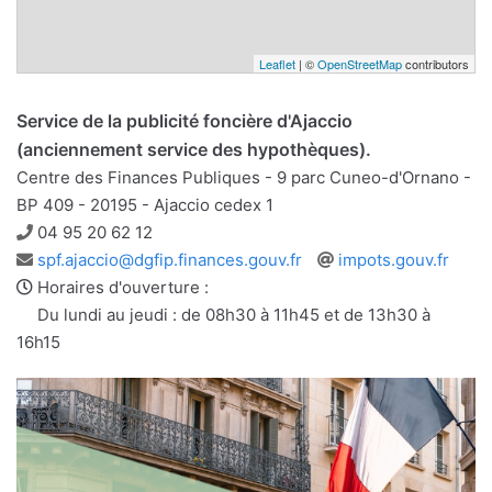
Leaflet
| ©
OpenStreetMap
contributors
Service de la publicité foncière d'Ajaccio
(anciennement service des hypothèques).
Centre des Finances Publiques - 9 parc Cuneo-d'Ornano -
BP 409 - 20195 - Ajaccio cedex 1
Téléphone
04 95 20 62 12
Adresse
Site
spf.ajaccio@dgfip.finances.gouv.fr
impots.gouv.fr
e-
web
Horaires d'ouverture :
mail
Du lundi au jeudi : de 08h30 à 11h45 et de 13h30 à
16h15