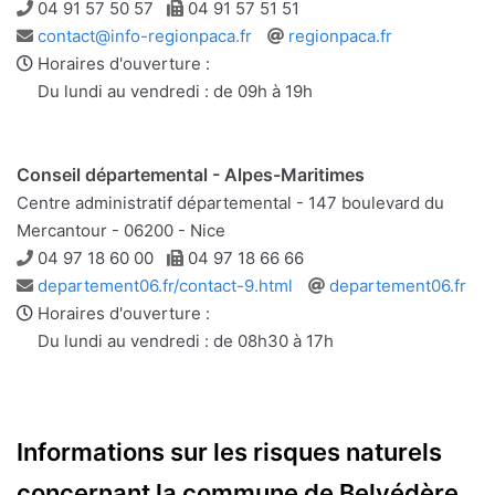
Téléphone
Télécopie
04 91 57 50 57
04 91 57 51 51
Adresse
Site
contact@info-regionpaca.fr
regionpaca.fr
e-
web
Horaires d'ouverture :
mail
Du lundi au vendredi : de 09h à 19h
Conseil départemental - Alpes-Maritimes
Centre administratif départemental - 147 boulevard du
Mercantour - 06200 - Nice
Téléphone
Télécopie
04 97 18 60 00
04 97 18 66 66
Adresse
Site
departement06.fr/contact-9.html
departement06.fr
e-
web
Horaires d'ouverture :
mail
Du lundi au vendredi : de 08h30 à 17h
Informations sur les risques naturels
concernant la commune de Belvédère