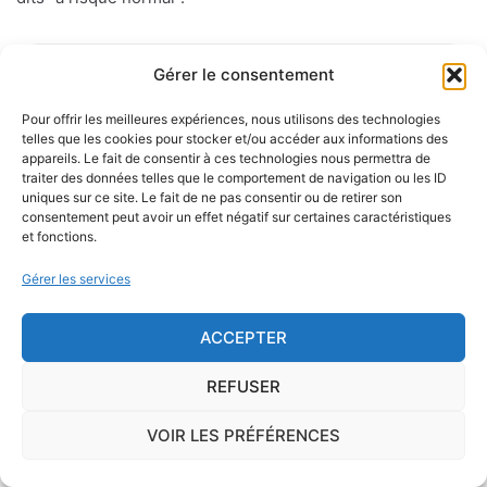
Gérer le consentement
Le risque mérule
Pour offrir les meilleures expériences, nous utilisons des technologies
Le diagnostic concernant la mérule, champignon
telles que les cookies pour stocker et/ou accéder aux informations des
lignivore n'est pas obligatoire pour la vente d'un bien
appareils. Le fait de consentir à ces technologies nous permettra de
immobilier hormis dans 20 communes du Finistère
traiter des données telles que le comportement de navigation ou les ID
uniques sur ce site. Le fait de ne pas consentir ou de retirer son
.Cependant, il est préférable d'être particulièrement
consentement peut avoir un effet négatif sur certaines caractéristiques
vigilant car des chantiers de champignons lignivores
et fonctions.
existent dans de nombreuses communes partout en
Gérer les services
France, en particulier dans le Finistère ou à Paris.
ACCEPTER
Des mesures existent pour éviter d'éventuelles
nuisances dues aux mérules à l'avenir lors de la
REFUSER
construction du logement : utiliser des bois secs,
éviter autant que possible le
contact direct entre le
VOIR LES PRÉFÉRENCES
bois et le sol
, s'assurer de l'étanchéité des façades et
toitures, prévoir des aérations en sous-sol.