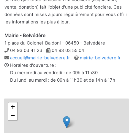
vente, donation) fait l'objet d'une publicité foncière. Ces
données sont mises à jours régulièrement pour vous offrir
les informations les plus à jour.
Mairie - Belvédère
1 place du Colonel-Baldoni - 06450 - Belvédère
Téléphone
Télécopie
04 93 03 41 23
04 93 03 55 04
Adresse
Site
accueil@mairie-belvedere.fr
mairie-belvedere.fr
e-
web
Horaires d'ouverture :
mail
Du mercredi au vendredi : de 09h à 11h30
Du lundi au mardi : de 09h à 11h30 et de 14h à 17h
+
−