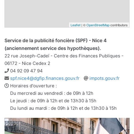
Leaflet
| ©
OpenStreetMap
contributors
Service de la publicité foncière (SPF) - Nice 4
(anciennement service des hypothèques).
22 rue Joseph-Cadeï - Centre des Finances Publiques -
06172 - Nice Cedex 2
Téléphone
04 92 09 47 94
Adresse
Site
spf.nice4@dgfip.finances.gouv.fr
impots.gouv.fr
e-
web
Horaires d'ouverture :
mail
Du mercredi au vendredi : de 09h à 12h
Le jeudi : de 09h à 12h et de 13h30 à 15h
Du lundi au mardi : de 09h à 12h et de 13h30 à 15h