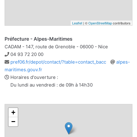
Leaflet
| ©
OpenStreetMap
contributors
Préfecture - Alpes-Maritimes
CADAM - 147, route de Grenoble - 06000 - Nice
Téléphone
04 93 72 20 00
Adresse
Site
pref06.fr/depot/contact/?table=contact_bacc
alpes-
e-
web
maritimes.gouv.fr
mail
Horaires d'ouverture :
Du lundi au vendredi : de 09h à 14h30
+
−